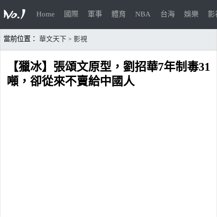
Home
國際
軍事
體育
NBA
台海
娛樂
影
當前位置：
華文天下
影視
>
【獵冰】張頌文原型，劉招華7年制毒31
噸，卻從來不賣給中國人