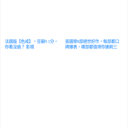
法國版【色戒】，豆瓣9.1分，
張國榮8部絕世好作，每部都口
你看沒過？
影視
碑爆表，哪部都值得你連刷三
遍
影視