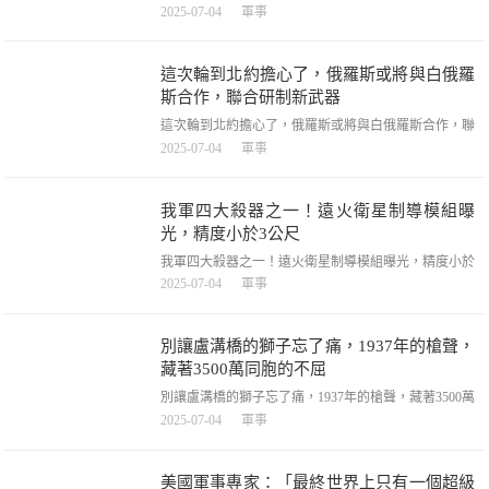
熱血註腳，強基固本丨當天然石遇上強軍誌每一筆都是
2025-07-04
軍事
駐訓場的熱血註腳，在雲嶺大地的崇山峻嶺間，武警大
理支隊的野外駐訓正如火如荼地開展。訓練場上，戰士
們揮汗如雨，錘煉過硬本領。訓練間隙，一場別開生面
這次輪到北約擔心了，俄羅斯或將與白俄羅
的文化創作悄然上演，官兵們巧用創意，賦予平凡石頭
斯合作，聯合研制新武器
全新生
這次輪到北約擔心了，俄羅斯或將與白俄羅斯合作，聯
合研制新武器，這次輪到北約擔心了，俄羅斯或將與白
2025-07-04
軍事
俄羅斯合作，聯合研制新武器，這次這種於是輪到北約
國家擔心了，原因就是俄羅斯或將跟白俄羅斯合作，一
同生產一款新式武器，因為是聯合生產，所以在成功以
我軍四大殺器之一！遠火衛星制導模組曝
後白俄羅斯肯定會進行裝備，也就是說這款新武器將被
光，精度小於3公尺
部署到北約
我軍四大殺器之一！遠火衛星制導模組曝光，精度小於
3公尺，我軍四大殺器之一！遠火衛星制導模組曝光，
2025-07-04
軍事
精度小於3公尺，一直以來，大家把殲-20戰鬥機、東
風-17高超音速飛彈、055大驅和衛星制導火箭炮並成為
我軍的四大殺器。解放軍陸軍對於遠端火力的癡迷是無
別讓盧溝橋的獅子忘了痛，1937年的槍聲，
法治愈的。「打偏了三五米，有點遺憾」，正在接
藏著3500萬同胞的不屈
別讓盧溝橋的獅子忘了痛，1937年的槍聲，藏著3500萬
同胞的不屈，別讓盧溝橋的獅子忘了痛，1937年的槍
2025-07-04
軍事
聲，藏著3500萬同胞的不屈，80年前的硝煙早已散盡，
但1937年7月7日盧溝橋的槍聲，至今仍在歷史的深處回
蕩。那一天，日軍借口一名士兵失蹤，炮轟宛平城，拉
美國軍事專家：「最終世界上只有一個超級