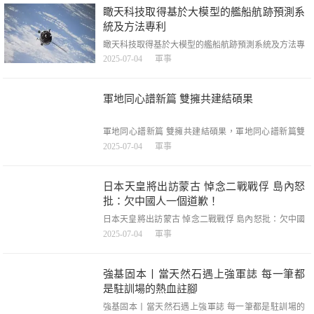
皺中有溫度的人今天我們如何來理解與重述一段歷史，
瞰天科技取得基於大模型的艦船航跡預測系
一段戰爭史？以賽亞·伯林在【現實感】中說，「每
統及方法專利
瞰天科技取得基於大模型的艦船航跡預測系統及方法專
利，瞰天科技取得基於大模型的艦船航跡預測系統及方
2025-07-04
軍事
法專利，金融界2025年7月4日訊息，國家智慧財產權局
資訊顯示，北京瞰天科技有限公司取得一項名為「一種
基於大模型的艦船航跡預測系統及方法」的專利，授權
軍地同心譜新篇 雙擁共建結碩果
公告號CN119004358B，申請日期為
軍地同心譜新篇 雙擁共建結碩果，軍地同心譜新篇雙
擁共建結碩果，「98歲姐姐終於見到了25歲弟弟!」
2025-07-04
軍事
——今年年初，這則跨越豫藏兩地的烈士認親故事，令
萬千網友動容。被譽為「藏東明珠」的昌都市，不僅是
西藏第一面五星紅旗升起的地方，更是一片浸潤著軍民
日本天皇將出訪蒙古 悼念二戰戰俘 島內怒
魚水深情的紅色熱土。近年來
批：欠中國人一個道歉！
日本天皇將出訪蒙古 悼念二戰戰俘 島內怒批：欠中國
人一個道歉！，日本天皇將出訪蒙古悼念二戰戰俘島內
2025-07-04
軍事
怒批：欠中國人一個道歉！，就在這兩天，一條國際新
聞刷屏各大社交平台，日本天皇即將於7月6日出訪蒙
古，並計劃去悼念戰俘，而這裏的戰俘自然不是二戰中
強基固本丨當天然石遇上強軍誌 每一筆都
被日本殘忍殺害的戰俘，而是由蘇聯俘虜，在戰俘營接
是駐訓場的熱血註腳
受整改而死
強基固本丨當天然石遇上強軍誌 每一筆都是駐訓場的