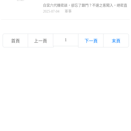
白宮六代機密談，卻忘了鎖門？不速之客闖入，絕密直
接灌進耳朵，白宮六代機密談，卻忘了鎖門？不速之客
2025-07-04
軍事
闖入，絕密直接灌進耳朵，美國白宮橢圓形辦公室最高
軍事機密會議現場，川普正與空軍將領們商討價值千億
美元的六代戰機計畫，突然會議室大門被推開，祖克柏
走進來了，訊息一出，美媒發起鋪天蓋地的指責。（川
普與軍方
1
首頁
上一頁
下一頁
末頁