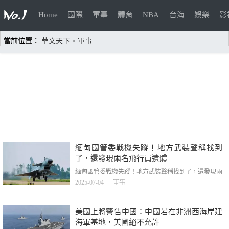
Home
國際
軍事
體育
NBA
台海
娛樂
影
當前位置：
華文天下
軍事
>
緬甸國管委戰機失蹤！地方武裝聲稱找到
了，還發現兩名飛行員遺體
緬甸國管委戰機失蹤！地方武裝聲稱找到了，還發現兩
名飛行員遺體，緬甸國管委戰機失蹤！地方武裝聲稱找
2025-07-04
軍事
到了，還發現兩名飛行員遺體，緬甸克倫尼民族防衛軍
（KNDF）向媒體證實稱，國管委一架失蹤的戰鬥機被
發現在克耶邦（克倫尼邦）帕桑鎮附近墜毀，已發現飛
美國上將警告中國：中國若在非洲西海岸建
機殘骸及兩名飛行員的遺體。一位武器專家表示，墜毀
海軍基地，美國絕不允許
的戰機是