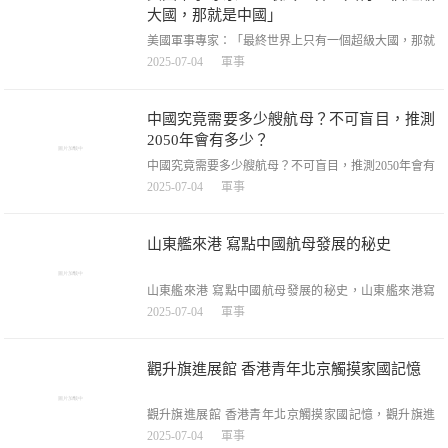
開了全面侵華的序幕。中國軍民拿起簡陋的武器
大國，那就是中國」
美國軍事專家：「最終世界上只有一個超級大國，那就
是中國」，美國軍事專家：「最終世界上只有一個超級
2025-07-04
軍事
大國，那就是中國」，在當今世界，全球權力格局正處
於深刻變化之中。一個國家的經濟實力、軍事實力、技
術水平、政治影響力和文化軟實力，共同決定它能否被
中國究竟需要多少艘航母？不可盲目，推測
視為超級大國。歷史上，像19世紀的大英帝國和20世紀
2050年會有多少？
的
中國究竟需要多少艘航母？不可盲目，推測2050年會有
多少？，中國究竟需要多少艘航母？不可盲目，推測
2025-07-04
軍事
2050年會有多少？，航空母艦是現代海軍的王牌裝備，
不僅是海上作戰的核心力量，更是國家戰略威懾力的重
要體現。對於中國這樣一個擁有漫長海岸線、龐大海上
山東艦來港 寫點中國航母發展的秘史
利益的國家來說，航母的重要性不言而喻。從最初的遼
寧
山東艦來港 寫點中國航母發展的秘史，山東艦來港寫
點中國航母發展的秘史，點選關註「堅料誌」頭像，不
2025-07-04
軍事
錯過每條香港大新聞。山東艦是中國第二艘航母，也是
第一艘國產航母，它的外型和第一艘航母遼寧艦非常相
似，本來，它們應該是一點也不似的。2012年，遼寧艦
觀升旗進展館 香港青年北京觸摸家國記憶
服役之後，中國海軍很快面臨著
觀升旗進展館 香港青年北京觸摸家國記憶，觀升旗進
展館香港青年北京觸摸家國記憶，中新網北京7月3日電
2025-07-04
軍事