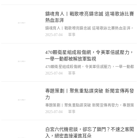
(黃妍妍)3日淩晨的天安門廣場，香港「海關青年領袖
團步操及護旗專隊」成員林梓彤身著熨燙平整的制服，
滿懷期待地迎接升旗儀式。當日，包括她在內的50名參
鑄魂育人丨戰歌嘹亮鑄忠誠 這場歌詠比賽
加「CustomsYES家國源
熱血澎湃
鑄魂育人丨戰歌嘹亮鑄忠誠 這場歌詠比賽熱血澎湃，
鑄魂育人丨戰歌嘹亮鑄忠誠這場歌詠比賽熱血澎湃，鐵
2025-07-04
軍事
心向黨淬忠誠，戰歌激昂抒壯誌。為深入推進「鑄牢政
治忠誠、打好攻堅之戰」深化教育實踐活動，近日，武
警麗江支隊舉辦主題歌詠比賽，用激昂歌聲禮贊黨和部
470顆衛星組成殺傷網，令美軍倍感壓力，
隊建設的輝煌成就。活動現場，歌聲氣勢磅礴、振
一舉一動都被解放軍監視
470顆衛星組成殺傷網，令美軍倍感壓力，一舉一動都
被解放軍監視，470顆衛星組成殺傷網，令美軍倍感壓
2025-07-04
軍事
力，一舉一動都被解放軍監視，本文僅在今日頭條獨家
釋出，謝絕轉載美國太空軍作戰部部長參加國會聽證
會，強調解放軍火箭軍的飛彈具有極高威脅後，又直言
專題策劃丨聚焦重點謀突破 新聞宣傳再發
警告美軍要警惕中國的衛星網路，聲稱中國擁有近500
力
顆「間諜
專題策劃丨聚焦重點謀突破 新聞宣傳再發力，專題策
劃丨聚焦重點謀突破新聞宣傳再發力，7月2日，總隊組
2025-07-04
軍事
織召開新聞宣傳工作業務會。會議全面梳理階段性成
果，深入分析當前形勢，系統部署下步重點任務。會議
指出，當前新聞宣傳工作形勢總體向上向好，各級思想
白宮六代機密談，卻忘了鎖門？不速之客闖
重視程度更高、群眾性新聞報道氛圍更濃、
入，絕密直接灌進耳朵