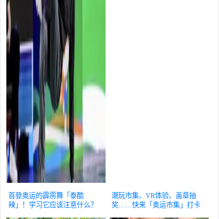
首登奥运的霹雳舞「泰酷
潮玩市集、VR体验、盖章抽
辣」！学习它应该注意什么？
奖……快来「奥运市集」打卡
辟谣
辟谣