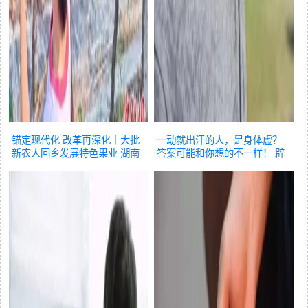
锚定现代化 改革再深化｜大批
一动就出汗的人，是身体虚？
新农人回乡发展特色果业 湖南
答案可能和你想的不一样！
辟
东安收获增收「甜蜜果」
辟谣
谣