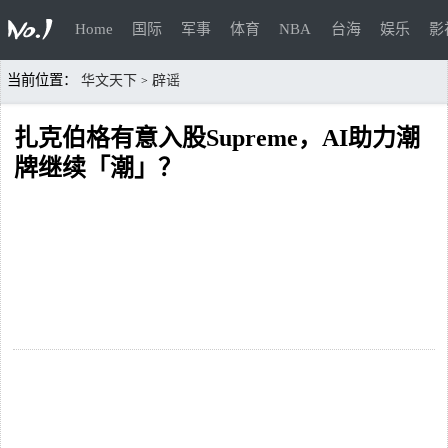
Home
国际
军事
体育
NBA
台海
娱乐
影
当前位置：
华文天下
辟谣
>
扎克伯格有意入股Supreme，AI助力潮
牌继续「潮」？