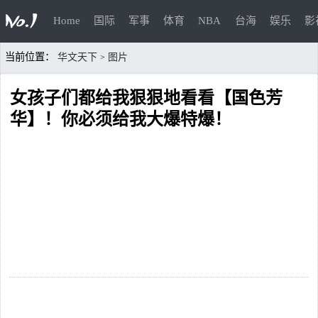
Home
国际
军事
体育
NBA
台海
娱乐
影
当前位置：
华文天下
图片
>
女孩子们都给我狠狠地看看【国色芳
华】！你必须给我大爆特爆！