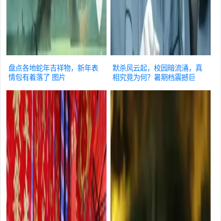
盘点各地蛇年吉祥物，新年表
默杀风云起，校园暗流涌，真
情包有着落了
图片
相究竟为何？暑期档震撼巨
献！
图片