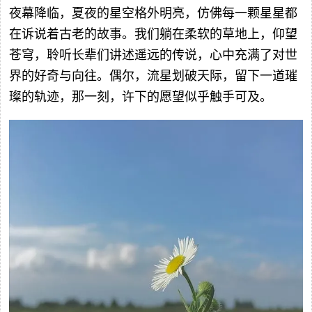
夜幕降临，夏夜的星空格外明亮，仿佛每一颗星星都
在诉说着古老的故事。我们躺在柔软的草地上，仰望
苍穹，聆听长辈们讲述遥远的传说，心中充满了对世
界的好奇与向往。偶尔，流星划破天际，留下一道璀
璨的轨迹，那一刻，许下的愿望似乎触手可及。