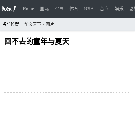
Home
国际
军事
体育
NBA
台海
娱乐
影
当前位置：
华文天下
图片
>
回不去的童年与夏天