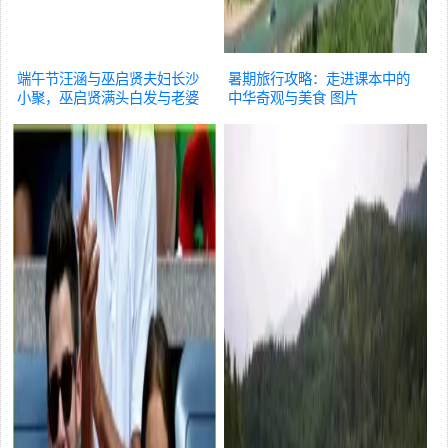
端午节汪涵与巫启贤夫妇长沙
暑期旅行攻略：走进课本中的
小聚，巫启贤满头白发与老婆
中华奇观与美食
图片
像父女
图片