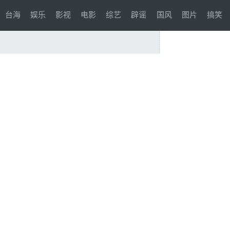
台海
娱乐
影视
电影
综艺
辟谣
国风
图片
搞笑