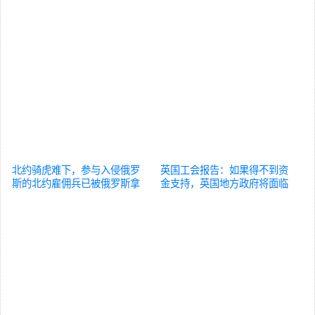
北约骑虎难下，参与入侵俄罗
英国工会报告：如果得不到资
斯的北约雇佣兵已被俄罗斯拿
金支持，英国地方政府将面临
捏死死的
国际
大规模崩溃风险
国际