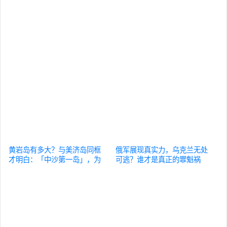
黄岩岛有多大？与美济岛同框
俄军展现真实力，乌克兰无处
才明白：「中沙第一岛」，为
可逃？谁才是真正的罪魁祸
何不吹填
国际
首？
国际