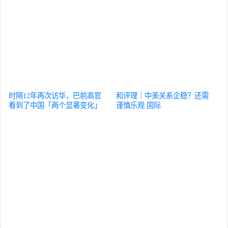
时隔12年再次访华，巴前高官
和评理｜中美关系企稳？还需
看到了中国「两个显著变化」
谨慎乐观
国际
国际