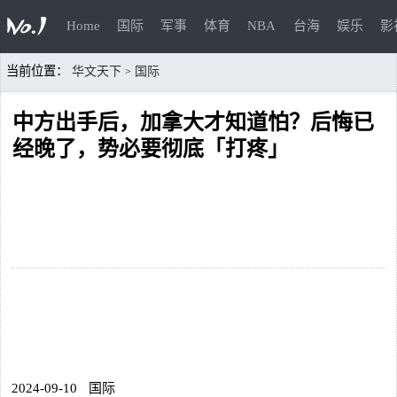
Home
国际
军事
体育
NBA
台海
娱乐
影
当前位置：
华文天下
国际
>
中方出手后，加拿大才知道怕？后悔已
经晚了，势必要彻底「打疼」
2024-09-10
国际