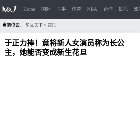
Home
国际
军事
体育
NBA
台海
娱乐
影
当前位置：
华文天下
娱乐
>
于正力捧！竟将新人女演员称为长公
主，她能否变成新生花旦