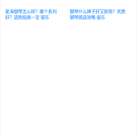
星海钢琴怎么样？哪个系列
钢琴什么牌子好又耐用？优质
好？选购指南一览
娱乐
钢琴挑选攻略
娱乐