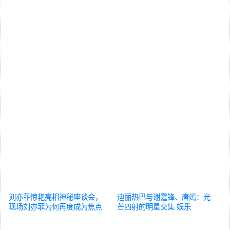
刘亦菲惊艳亮相神秘座谈会，
迪丽热巴与谢霆锋、唐嫣：光
现场刘亦菲为何再度成为焦点
芒四射的明星交集
娱乐
娱乐