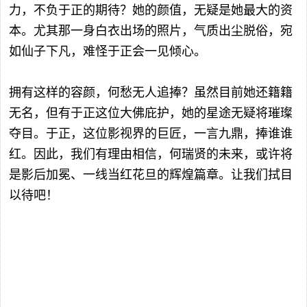
力，不负于正的期待？她的颜值，无疑是她最大的资
本。尤其那一身白衣出场的照片，气质出尘脱俗，宛
如仙子下凡，难怪于正会一见倾心。
拥有这样的容颜，何愁无人追捧？虽然目前她还籍籍
无名，但有于正这位大佛庇护，她的星途无疑将璀璨
夺目。于正，这位影视界的巨匠，一言九鼎，捧谁谁
红。因此，我们有理由相信，何瑞贤的未来，或许将
是影后加冕、一线当红花旦的辉煌篇章。让我们拭目
以待吧！