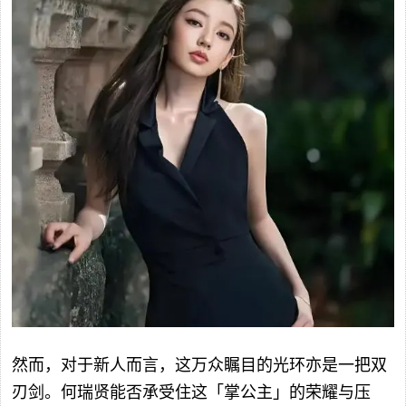
然而，对于新人而言，这万众瞩目的光环亦是一把双
刃剑。何瑞贤能否承受住这「掌公主」的荣耀与压