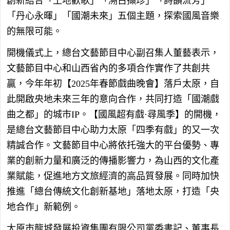
創新結合「土地歡歌」「溯古擷珍」「詩韻流芳」
「丹心永暉」「國潮未來」五個主題，探索國風音樂
的無限可能。
開機儀式上，總台文藝節目中心副召集人董藝表示，
文藝節目中心和山西省內的多項合作實作了共創共
贏，今年年初【2025年春節戲曲晚會】落戶太原，自
此開啟央地未來三年的意向合作，共同打造「國潮戲
曲之都」的城市IP。【國風超有戲·尋風季】的開機，
是總台文藝節目中心助力太原「四季有戲」的又一次
精誠合作。文藝節目中心將依托強大的平台優勢、專
業的創新力量和廣泛的傳播影響力，為山西的文化產
業賦能，促進地方文旅經濟的高品質發展。同時加快
推進「總台傳統文化創新基地」落地太原，打造「央
地合作」新範例。
太原市龍城發展投資集團有限公司黨委書記、董事長