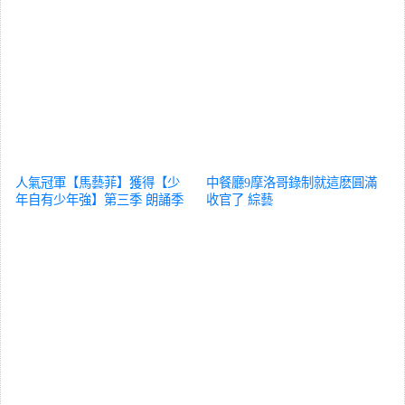
人氣冠軍【馬藝菲】獲得【少
中餐廳9摩洛哥錄制就這麽圓滿
年自有少年強】第三季 朗誦季
收官了
綜藝
網路人氣冠軍!
綜藝