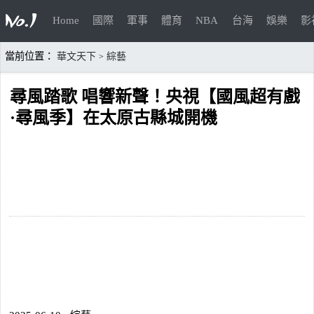
Home
國際
軍事
體育
NBA
台海
娛樂
影
當前位置：
華文天下
綜藝
>
尋風踏歌 唱響新聲！央視【國風超有戲
·尋風季】在太原古縣城開機