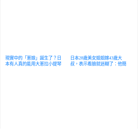
現實中的「蔥娘」誕生了？日
日本28歲美女姐姐嫁43歲大
本有人真的能用大蔥拉小提琴
叔，表示看臉就迷糊了：他簡
綜藝
直帥爆炸了
綜藝