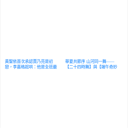
黃聖依首次承認賈乃亮是初
華夏共節序 山河同一舞——
戀，李嘉格起哄：他是全班最
【二十四時舞】與【端午奇妙
帥的
綜藝
遊】的雙向奔赴
綜藝