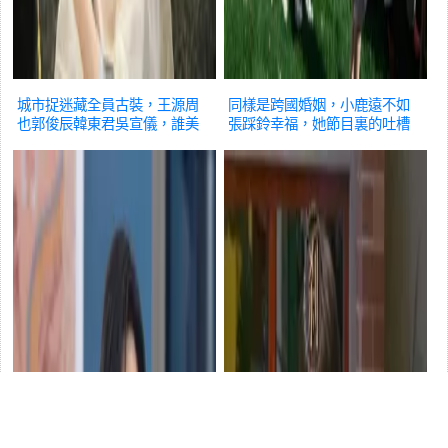
城市捉迷藏全員古裝，王源周
同樣是跨國婚姻，小鹿遠不如
也郭俊辰韓東君吳宣儀，誰美
張踩鈴幸福，她節目裏的吐槽
到你了
綜藝
全是真的
綜藝