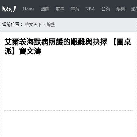
Home
國際
軍事
體育
NBA
台海
娛樂
影
當前位置：
華文天下
綜藝
>
艾爾茨海默病照護的艱難與抉擇 【圓桌
派】竇文濤