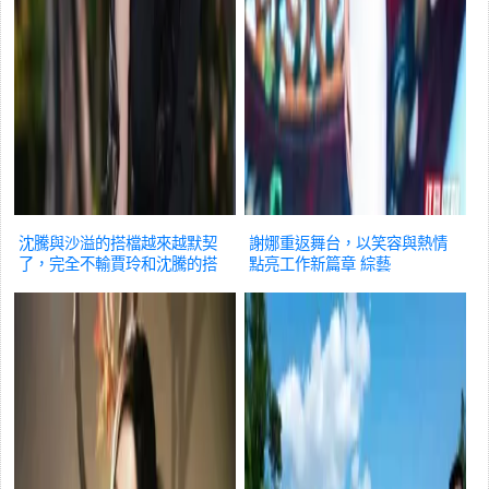
沈騰與沙溢的搭檔越來越默契
謝娜重返舞台，以笑容與熱情
了，完全不輸賈玲和沈騰的搭
點亮工作新篇章
綜藝
檔
綜藝