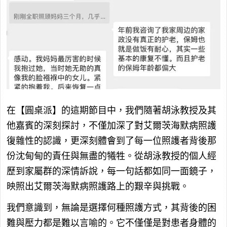
在【圓桌派】的這期節目中，我們隨著胡泳教授及其
他嘉賓的深刻探討，不僅加深了對艾爾茨海默病照護
復雜性的認識，更深刻體會到了每一位照護者背後那
份沈甸甸的責任與無盡的犧牲。從胡泳教授的個人經
歷到家屬群的深情訴說，每一句話都如同一面鏡子，
映照出艾爾茨海默病照護路上的艱辛與挑戰。
我們意識到，無論是選擇何種照護方式，其背後的困
難與壓力都是難以言喻的。它不僅僅是對患者身體的