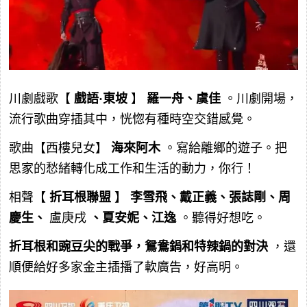
川劇戲歌【
戲語·東坡
】
羅一舟、虞佳
。川劇開場，
流行歌曲穿插其中，恍惚有種時空交錯感覺。
歌曲【西樓兒女】
海來阿木
。寫給離鄉的遊子。把
思家的愁緒轉化成工作和生活的動力，你行！
相聲【
折耳根聯盟
】
李雪飛、戴正義、張誌剛、周
慶生、
盧庚戌
、夏安妮、江逸
。聽得好想吃。
折耳根和豌豆尖的戰爭，鴛鴦鍋和特辣鍋的對決
，還
順便給好多家金主插播了軟廣告，好高明。