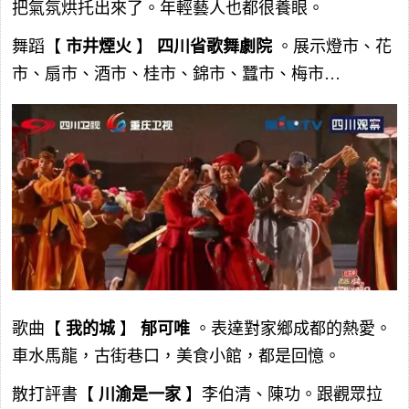
把氣氛烘托出來了。年輕藝人也都很養眼。
舞蹈【
市井煙火
】
四川省歌舞劇院
。展示燈市、花
市、扇市、酒市、桂市、錦市、蠶市、梅市…
歌曲【
我的城
】
郁可唯
。表達對家鄉成都的熱愛。
車水馬龍，古街巷口，美食小館，都是回憶。
散打評書【
川渝是一家
】李伯清、陳功。跟觀眾拉