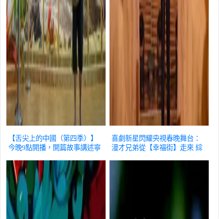
【舌尖上的中國（第四季）】
喜劇新星閃耀央視春晚舞台：
今晚9點開播，開篇故事講述寧
漫才兄弟從【幸福街】走來
綜
波鄞州「蕩蟹」
綜藝
藝