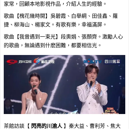
家常，回顧本地影視作品，介紹人生的經驗。
歌曲【槐花幾時開】吳碧霞、白舉綱、田佳鑫、羅
捷、柳海山、楊家文。有歌有樂，幸福滿屏。
歌曲【我曾遇到一束光】段奧娟、張顏齊。激勵人心
的歌曲，無論遇到什麽困難，都要相信光。
茶館訪談【
閃亮的川渝人
】秦大益、曹利芳、焦大