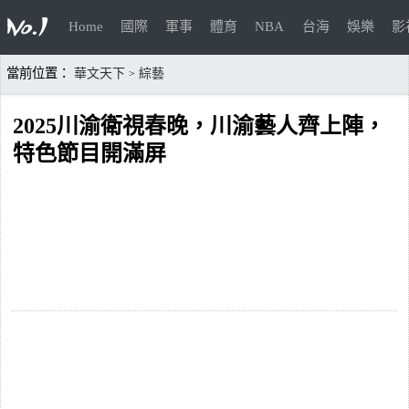
Home
國際
軍事
體育
NBA
台海
娛樂
影
當前位置：
華文天下
綜藝
>
2025川渝衛視春晚，川渝藝人齊上陣，
特色節目開滿屏