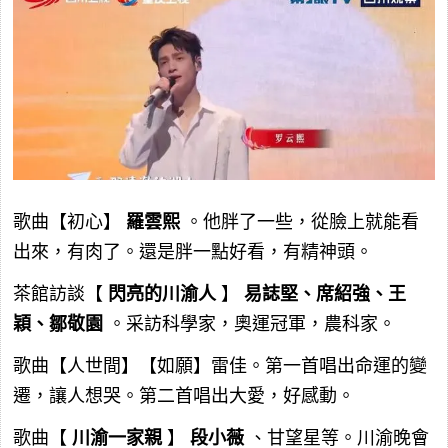
歌曲【初心】
羅雲熙
。他胖了一些，從臉上就能看
出來，有肉了。還是胖一點好看，有精神頭。
茶館訪談【
閃亮的川渝人
】
易誌堅、席紹強、王
穎、鄒敬園
。采訪科學家，奧運冠軍，農科家。
歌曲【人世間】【如願】雷佳。第一首唱出命運的變
遷，讓人想哭。第二首唱出大愛，好感動。
歌曲【
川渝一家親
】
段小薇
、甘望星等。川渝晚會