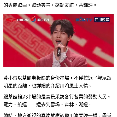
的專屬歌曲。歌頌美景，銘記友誼，共輝煌。
黃小蕾以茶館老板娘的身份串場，不僅拉近了觀眾跟
明星的距離，也詳細的介紹川渝風土人情。
跟茶館輪流串場的是實景采訪各行各業的勞動人民。
電力、航運……還去到雪場、森林、湖邊。
總結，地方衛視的春晚就應該像川渝春晚一樣，盡量