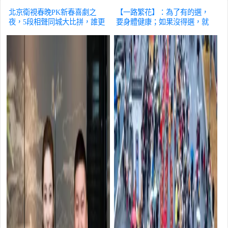
北京衛視春晚PK新春喜劇之
【一路繁花】：為了有的選，
夜，5段相聲同城大比拼，誰更
要身體健康；如果沒得選，就
勝一籌？
綜藝
坦然接受
綜藝