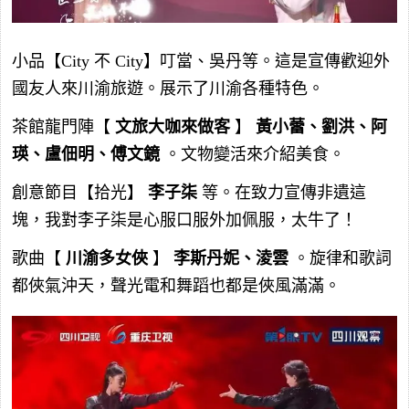
小品【City 不 City】叮當、吳丹等。這是宣傳歡迎外
國友人來川渝旅遊。展示了川渝各種特色。
茶館龍門陣【
文旅大咖來做客
】
黃小蕾、劉洪、阿
瑛、盧佃明、傅文鏡
。文物變活來介紹美食。
創意節目【拾光】
李子柒
等。在致力宣傳非遺這
塊，我對李子柒是心服口服外加佩服，太牛了！
歌曲【
川渝多女俠
】
李斯丹妮、淩雲
。旋律和歌詞
都俠氣沖天，聲光電和舞蹈也都是俠風滿滿。