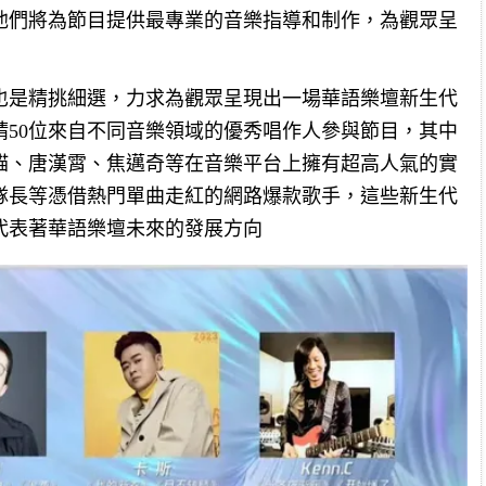
他們將為節目提供最專業的音樂指導和制作，為觀眾呈
也是精挑細選，力求為觀眾呈現出一場華語樂壇新生代
請50位來自不同音樂領域的優秀唱作人參與節目，其中
貓、唐漢霄、焦邁奇等在音樂平台上擁有超高人氣的實
隊長等憑借熱門單曲走紅的網路爆款歌手，這些新生代
代表著華語樂壇未來的發展方向