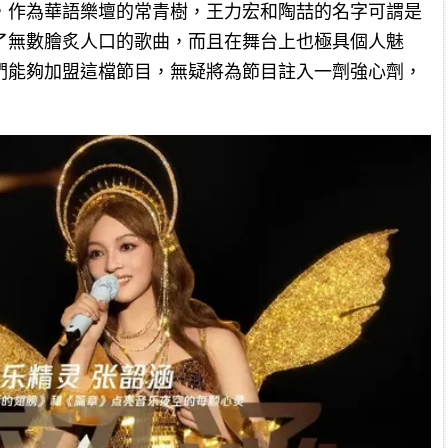
，作為華語樂壇的常青樹，王力宏和陶喆的名字可謂是
了無數膾炙人口的歌曲，而且在舞台上也極具個人魅
們能夠加盟這檔節目，無疑將為節目註入一劑強心劑，