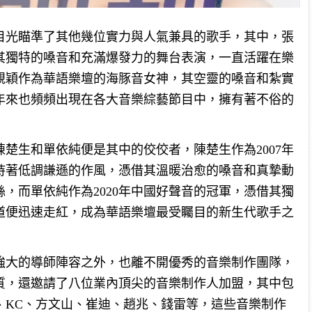
目光瞄準了其他幾位實力與人氣兼具的歌手，其中，張
其獨特的嗓音和充滿爆發力的舞台表演，一直活躍在樂
靚穎作為華語樂壇的海豚音女神，其空靈的嗓音和紮實
年來也頻頻出現在各大音樂綜藝節目中，擁有著不俗的
楚生和單依純便是其中的佼佼者，陳楚生作為2007年
持著低調謙遜的作風，憑借其溫暖治愈的嗓音和真摯動
，而單依純作為2020年中國好聲音的冠軍，憑借其獨
道便迅速走紅，成為華語樂壇最受矚目的新生代歌手之
強大的導師陣容之外，也離不開優秀的音樂制作團隊，
質，還邀請了八位業內頂尖的音樂制作人加盟，其中包
、KC、方文山、崔迪、趙兆、錢雷等，這些音樂制作