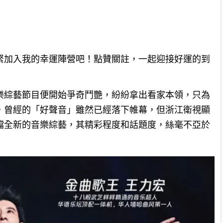
緊加入我的幸運陣營吧！點贊關註，一起迎接好運的到
樂綜藝節目便開始爭奇鬥艷，紛紛拿出看家本領，只為
，曾經的「好聲音」雖然已經落下帷幕，但浙江衛視顯
檔全新的音樂綜藝，其精彩程度和話題度，絲毫不亞於