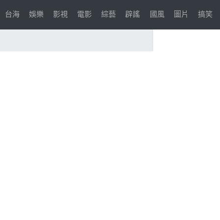
台海
娛樂
影視
電影
綜藝
辟謠
國風
圖片
搞笑