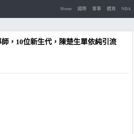
Home
國際
軍事
體育
NBA
位導師，10位新生代，陳楚生單依純引流