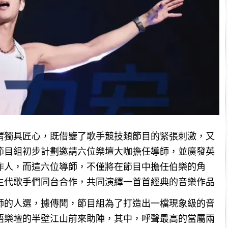
謂獨具匠心，既借鑒了歌手競技類節目的緊張刺激，又
節目組初步計劃邀請六位樂壇大咖擔任導師，並廣發英
作人，而這六位導師，不僅將在節目中擔任伯樂的角
生代歌手們同台合作，共同演繹一首首經典的音樂作品
師的人選，據傳聞，節目組為了打造出一檔現象級的音
語樂壇的半壁江山前來助陣，其中，呼聲最高的當屬兩