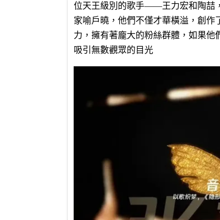
位天王級別的歌手——王力宏和陶喆
家喻戶曉，他們不僅才華橫溢，創作
力，擁有著龐大的粉絲群體，如果他
吸引無數觀眾的目光