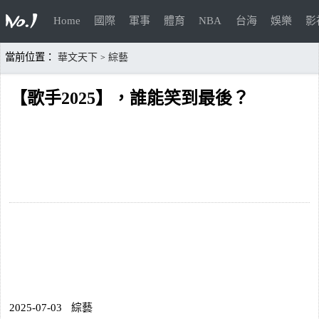
Home
國際
軍事
體育
NBA
台海
娛樂
影
當前位置：
華文天下
綜藝
>
【歌手2025】，誰能笑到最後？
2025-07-03
綜藝