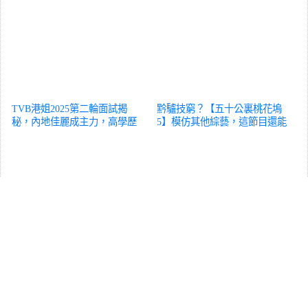
TVB港姐2025第二輪面試揭
黔驢技窮？【五十公裏桃花塢
秘，內地佳麗成主力，高學歷
5】模仿其他綜藝，這節目還能
成殺手鐧
綜藝
看嗎？
綜藝