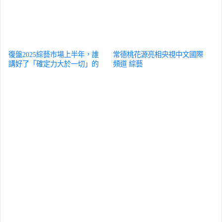
復盤2025綜藝市場上半年，誰
常德桃花源亮相央視中文國際
講好了「確定力大於一切」的
頻道
綜藝
故事？
綜藝