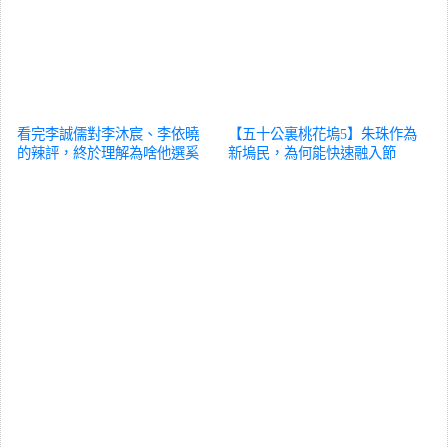
看完李誠儒對李沐宸、李依曉
【五十公裏桃花塢5】朱珠作為
的辣評，終於理解為啥他選奚
新塢民，為何能快速融入節
望演女主
綜藝
目？
綜藝