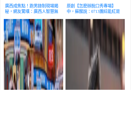
廣西成焦點！跑男錄制現場揭
原創【怎麽辦脫口秀專場】
秘，網友驚嘆：廣西人智慧無
中，蘇醒說：0713團綜能紅是
人能及！
綜藝
因為他
綜藝