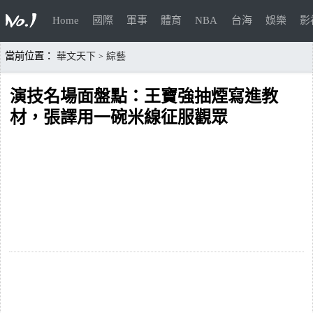
Home
國際
軍事
體育
NBA
台海
娛樂
影
當前位置：
華文天下
綜藝
>
演技名場面盤點：王寶強抽煙寫進教
材，張譯用一碗米線征服觀眾