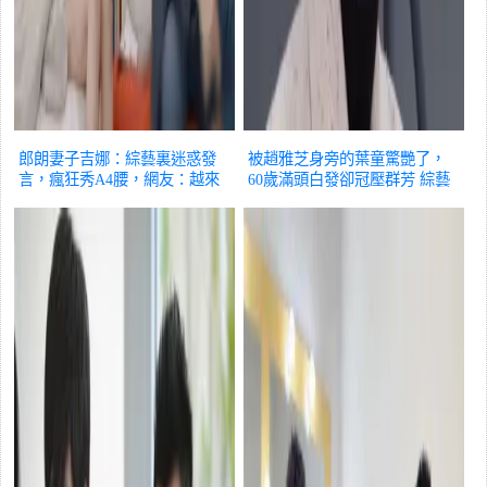
郎朗妻子吉娜：綜藝裏迷惑發
被趙雅芝身旁的葉童驚艷了，
言，瘋狂秀A4腰，網友：越來
60歲滿頭白發卻冠壓群芳
綜藝
越討人
綜藝