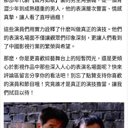
那部年代劇【歲月如歌】裏的男主角張翰，從一個青
澀少年到成熟穩重的男人，他的表演層次豐富、情感
真摯，讓人看了直呼過癮！
這些演員們用實力詮釋了什麽叫做真正的演技。他們
的表演名場面不僅讓觀眾們印象深刻，更讓人們看到
了中國影視行業的繁榮與希望。
那麽，你是更喜歡綜藝舞台上的短暫閃光，還是更傾
心於影視作品中那些深入人心的表演名場面呢？快來
評論區留言分享你的看法吧！別忘了點贊支持你喜歡
的演員和節目哦！究竟誰才是真正的演技擔當，讓我
們拭目以待！