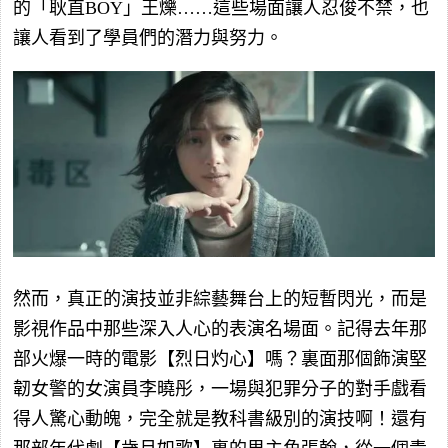
的「耿直BOY」王爍……這些場面讓人忍俊不禁，也
讓人看到了學員們的潛力與努力。
然而，真正的演技並非綜藝舞台上的短暫閃光，而是
影視作品中那些深入人心的表演名場面。記得去年那
部火爆一時的電影【烈日灼心】嗎？裏面那個飾演堅
韌女警的女演員李曉彤，一場與犯罪分子的對手戲看
得人驚心動魄，完全就是教科書級別的演技啊！還有