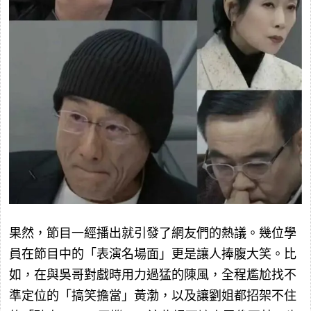
果然，節目一經播出就引發了網友們的熱議。幾位學
員在節目中的「表演名場面」更是讓人捧腹大笑。比
如，在與吳哥對戲時用力過猛的陳風，全程尷尬找不
準定位的「搞笑擔當」黃渤，以及讓劉姐都招架不住