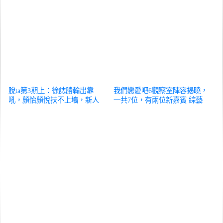
脫ta第3期上：徐誌勝輸出靠
我們戀愛吧6觀察室陣容揭曉，
吼，顏怡顏悅扶不上墻，新人
一共7位，有兩位新嘉賓
綜藝
又贏麻了
綜藝