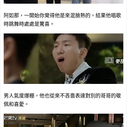
阿如那，一開始你覺得他是來混臉熟的，結果他唱歌
時跳舞時處處是驚喜。
男人氣度爆棚，他也從來不吝嗇表達對別的哥哥的敬
佩和喜愛。