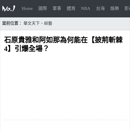
Home
國際
軍事
體育
NBA
台海
娛樂
影
當前位置：
華文天下
綜藝
>
石原貴雅和阿如那為何能在【披荊斬棘
4】引爆全場？