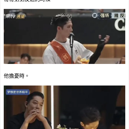
他擔憂時。