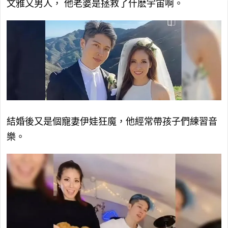
文雅又男人， 他老婆是拯救了什麽宇宙啊。
結婚後又是個寵妻伊娃狂魔，他經常帶孩子們練習音
樂。