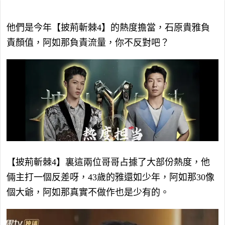
他們是今年【披荊斬棘4】的熱度擔當，石原貴雅負
責顏值，阿如那負責流量，你不反對吧？
【披荊斬棘4】裏這兩位哥哥占據了大部份熱度，他
倆主打一個反差呀，43歲的雅還如少年，阿如那30像
個大爺，阿如那真實不做作也是少有的。