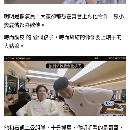
明明是個演員，大家卻都想在舞台上跟他合作，鳳小
嶽慶憐都喜歡他。
時而調皮 的 像個孩子，時而糾結的像個要上轎子的
大姑娘。
他和石凱二公組隊，十分抓馬，你明明看的是哥哥，