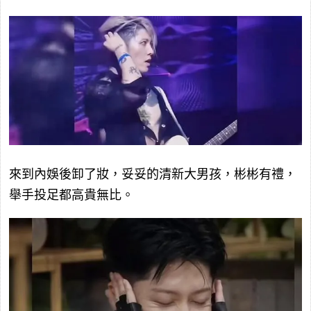
來到內娛後卸了妝，妥妥的清新大男孩，彬彬有禮，
舉手投足都高貴無比。