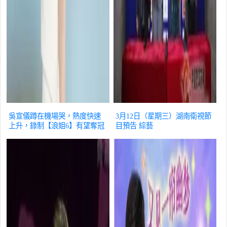
吳宣儀蹲在機場哭，熱度快速
3月12日（星期三）湖南衛視節
上升，錄制【浪姐6】有望奪冠
目預告
綜藝
嗎？
綜藝