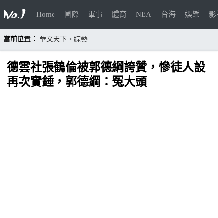
Home
國際
軍事
體育
NBA
台海
娛樂
影
當前位置：
華文天下
綜藝
>
德雲社張鶴倫被郭德綱誇贊，慘徒人設
再次實錘，郭德綱：冤大頭