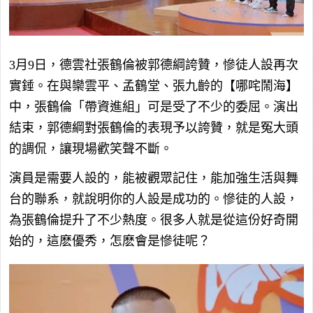
3月9日，德雲社張鶴倫被郭德綱誇贊，慘徒人設再次
實錘。在與欒雲平、孟鶴堂、張九齡的【哪咤鬧海】
中，張鶴倫「帶資進組」可是受了不少的委屈。演出
結束，郭德綱對張鶴倫的表現予以誇贊，就是冤大頭
的調侃，讓現場歡笑聲不斷。
演員是需要人設的，能被觀眾記住，能加強生活與舞
台的聯系，就說明你的人設是成功的。慘徒的人設，
為張鶴倫提升了不少熱度。很多人就是從這份好奇開
始的，這麽優秀，怎麽會是慘徒呢？