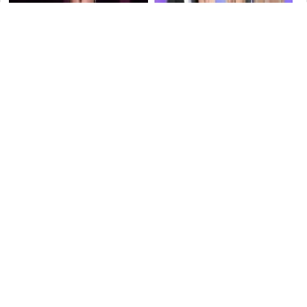
51歲「曹穎」浪姐路透美出天
3月7日，綜藝【我們的爸爸】
際，紮高馬尾穿小短裙，狀態
釋出了麥琳分享自己減肥心得
嫩回21歲
綜藝
的節目片段
綜藝