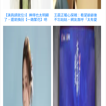
【演員請就位3】捧得也太明顯
王晨正暖心探親：看望爺爺後
了，還是換回【一路繁花】吧
不忘姑姑，網友直呼「太有愛
~
綜藝
了！」
綜藝