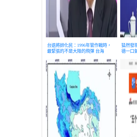
台退將帥化民：1996年管作戰時，
猛然發
最緊張的不是大陸的飛彈
台海
德一口
海