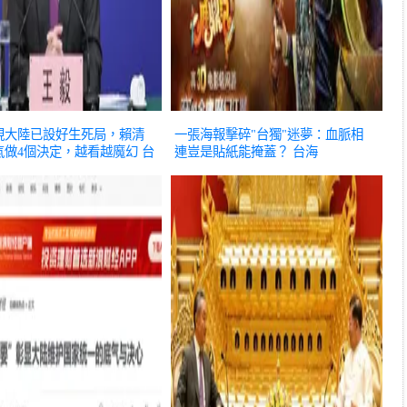
現大陸已設好生死局，賴清
一張海報擊碎"台獨"迷夢：血脈相
氣做4個決定，越看越魔幻
台
連豈是貼紙能掩蓋？
台海