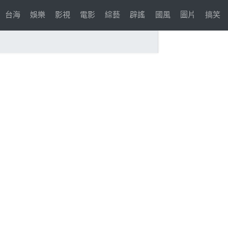
台海
娛樂
影視
電影
綜藝
辟謠
國風
圖片
搞笑