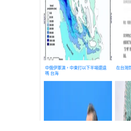
中俄伊軍演，中東打以下半場還遠
在台灣
嗎
台海