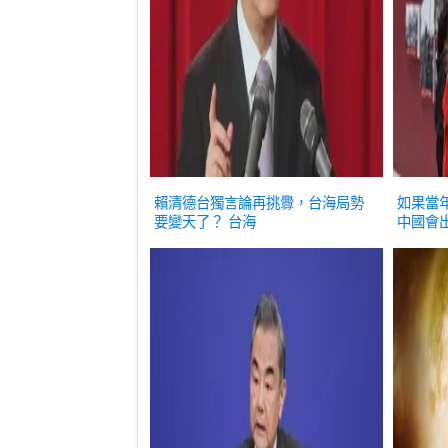
賴清德台獨言論再挑釁，台海局勢
如果當
要變天了？
台海
中國會