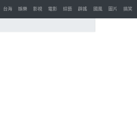
台海
娛樂
影視
電影
綜藝
辟謠
國風
圖片
搞笑