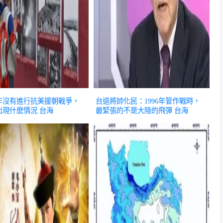
年沒有進行抗美援朝戰爭，
台退將帥化民：1996年管作戰時，
出現什麽情況
台海
最緊張的不是大陸的飛彈
台海