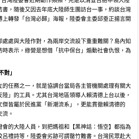
嫻）台灣陸委會近期動作頻頻，先是以清查台胞申領大陸
結書，隨後又因去年底大陸師生團訪台一事，約談台灣
博上轉發「台灣必歸」海報，陸委會主委邱垂正揚言開
卻處處與大陸作對，為兩岸交流設下重重難關？島內知
訪時表示，綠營是想借「抗中保台」煽動社會仇恨，為
不對」
立的任務之一，就是協調台當局各主管機關處理有關大
反陸」的工具。尤其台灣地區領導人賴清德上台以後，
文傑皆屬於民進黨「新潮流系」，更能貫徹賴清德的
交流。
燈會的大陸人員，到把媽祖和【黑神話：悟空】都指為
校呂禮詩等，陸委會劣跡可謂罄竹難書。台灣民眾赴大