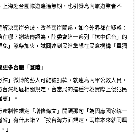
、上海赴台團隊遊遙遙無期，也引發島內旅遊業者不
是解決兩岸分歧、改善兩岸關系，如今外界都在疑惑：
值在哪？謝誌傳認為，陸委會這一系列「抗中保台」的
罷免」添柴加火，試圖達到民進黨想在民意機構「單獨
逼更多台胞「登陸」
必歸」微博的藝人可能被罰款，就連島內軍公教人員，
照台灣地區相關規定，台當局的這種行為實際上侵犯民
違憲」。
行憲制性規定「增修條文」開頭那句「為因應國家統一
灣省」有什麽錯？「按台灣方面規定，兩岸本來就同屬
’。」