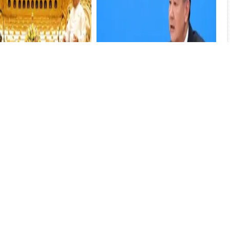
：中美若在台海對峙，關鍵
同樣被灣灣媒體圍攻！有人"硬
灣本島，在緬甸
台海
剛"，台灣住址被曝光，有人渾水摸
魚
台海