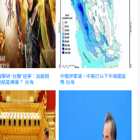
報擊碎"台獨"迷夢：血脈相
中俄伊軍演，中東打以下半場還遠
貼紙能掩蓋？
台海
嗎
台海