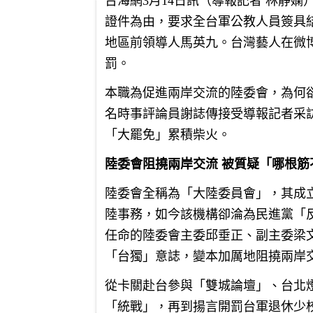
台海網3月14日訊（導報記者 林靜
證件為由，要求全台軍公教人員簽具
地區前領導人馬英九。台灣藝人在微
罰。
本職為促進兩岸交流的陸委會，為何
名時事評論員謝誌傳接受導報記者采
「大罷免」累積柴火。
陸委會阻撓兩岸交流 被質疑「哪根筋
陸委會全稱為「大陸委員會」，其成
陸事務，如今該機構卻淪為民進黨「
任命的陸委會主委邱垂正、副主委梁
「台獨」意誌，變本加厲地阻撓兩岸
從卡關赴台參與「雙城論壇」、台北
「統戰」，再到揚言開罰台軍退休少