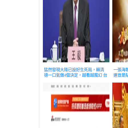
猛然發現大陸已設好生死局，賴清
一張海
德一口氣做4個決定，越看越魔幻
台
連豈是
海