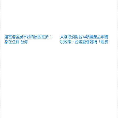
連雲港發展不好的原因在於：
大陸取消對台34項農產品零關
身在江蘇
台海
稅政策，台陸委會聲稱「經濟
脅迫」，國台辦：完全是顛倒
黑白
台海