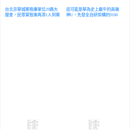
台北京華城案檢廉單位29路大
這可能是華為史上最牛的高端
搜查，民眾黨智庫再添1人到案
神U，先發全自研架構的9100
台海
全解析
台海