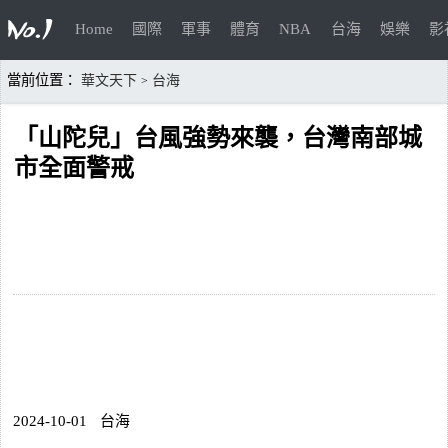
Home
國際
軍事
體育
NBA
台海
娛樂
影
當前位置：
華文天下
台海
>
「山陀兒」台風強勢來襲，台灣南部城
市全面警戒
2024-10-01
台海