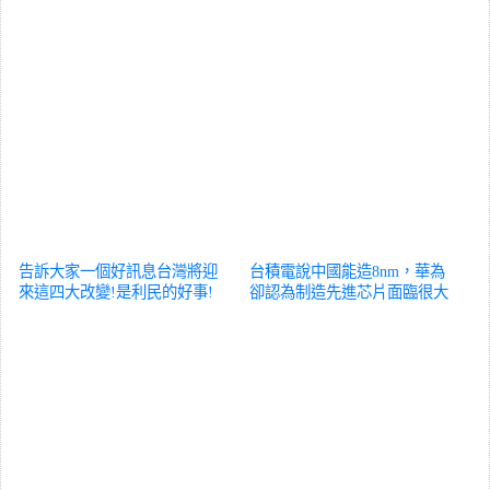
告訴大家一個好訊息台灣將迎
台積電說中國能造8nm，華為
來這四大改變!是利民的好事!
卻認為制造先進芯片面臨很大
台海
困難背後
台海