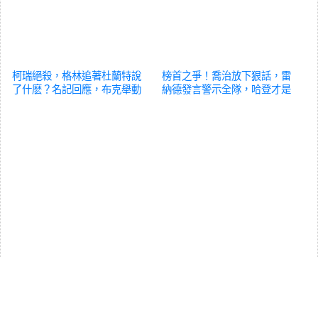
柯瑞絕殺，格林追著杜蘭特說
榜首之爭！喬治放下狠話，雷
了什麽？名記回應，布克舉動
納德發言警示全隊，哈登才是
太尷尬
體育
關鍵
體育