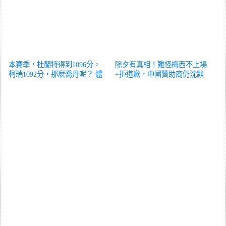
本賽季，杜蘭特得到1096分，
除夕有真相！難怪梅西不上場
柯瑞1092分，那麽喬丹呢？
體
+拒道歉，中國贊助商仍沈默
育
不敢解約
體育