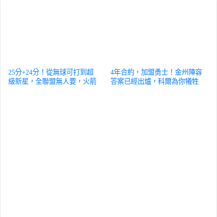
25分+24分！從無球可打到超
4年合約，加盟勇士！金州陣容
級新星，全聯盟無人要，火箭
答案已經出爐，科爾為你犧牲
撿大漏了
體育
了克雷
體育