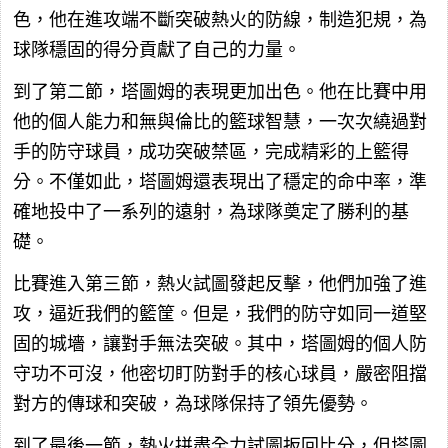
色，他在進攻端不斷突破熱火的防線，制造犯規，為
球隊穩固的得分貢獻了自己的力量。
到了第二節，塔圖姆的表現更加出色。他在比賽中用
他的個人能力和無與倫比的籃球智慧，一次次繞過對
手的防守球員，成功突破禁區，完成精彩的上籃得
分。不僅如此，塔圖姆還表現出了穩定的命中率，準
確地投中了一系列的遠射，為球隊奠定了勝利的基
礎。
比賽進入第三節，熱火試圖發起反擊，他們加強了進
攻，逼近我們的籃筐。但是，我們的防守如同一道堅
固的城墻，讓對手無法突破。其中，塔圖姆的個人防
守功不可沒，他密切盯防對手的核心球員，嚴密阻擋
對方的傳球和突破，為球隊保持了領先優勢。
到了最後一節，熱火拼盡全力試圖扳回比分，但塔圖