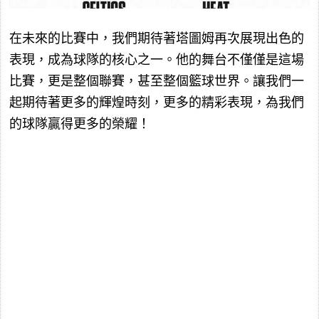
在未來的比賽中，我們期待著塔圖姆再次展現出色的
表現，成為球隊的核心之一。他的舞台不僅僅是這場
比賽，更是整個聯賽，甚至整個籃球世界。讓我們一
起期待著更多的輝煌時刻，更多的精彩表現，為我們
的球隊贏得更多的榮耀！