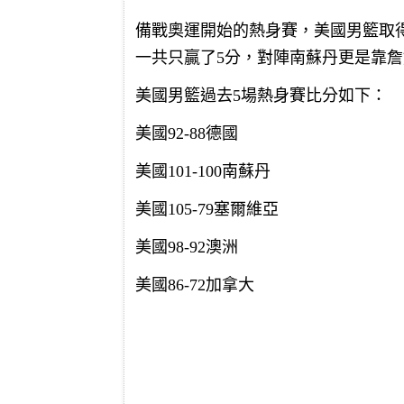
備戰奧運開始的熱身賽，美國男籃取
一共只贏了5分，對陣南蘇丹更是靠詹
美國男籃過去5場熱身賽比分如下：
美國92-88德國
美國101-100南蘇丹
美國105-79塞爾維亞
美國98-92澳洲
美國86-72加拿大