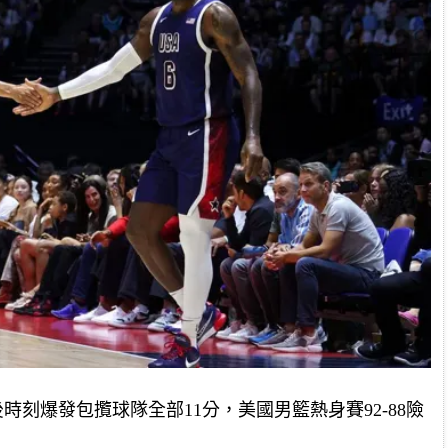
後時刻爆發包攬球隊全部11分，美國男籃熱身賽92-88險