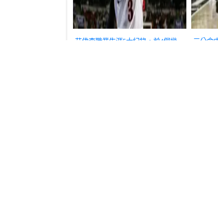
艾佛森職業生涯5大紀錄，前4個幾
三分命
乎無人能破，最後一個卻淪為笑柄
杰倫-威
體育
體育