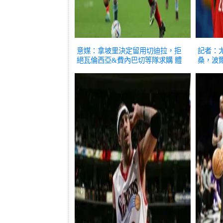
意媒：拿坡里決定留用切迪拉，拒
記者：
絕瓦倫西亞&費內巴切等隊求購
體
桑，波
育