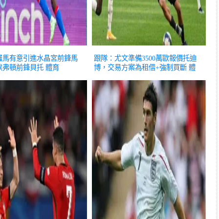
羅馬有意引進水晶宮前鋒馬
跟隊：尤文準備3500萬歐報價托迪
埃弗頓前鋒貝托
體育
博，交易方案為租借+強制買斷
體
育