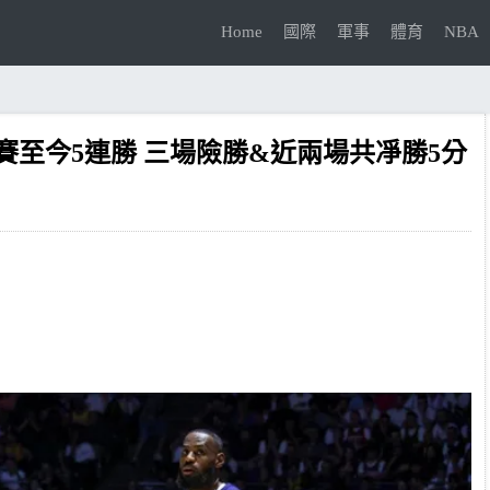
Home
國際
軍事
體育
NBA
至今5連勝 三場險勝&近兩場共凈勝5分