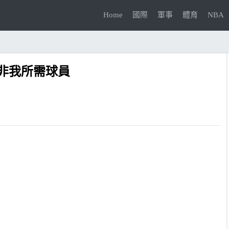
Home
國際
軍事
體育
NBA
非我所需球員