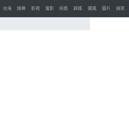
台海
娛樂
影視
電影
綜藝
辟謠
國風
圖片
搞笑