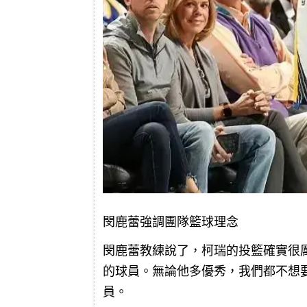
閔鹿蕾強調團隊籃球理念
閔鹿蕾教練說了，柯瑞的投籃確實很
的球員。無論他多優秀，我們都不想
員。