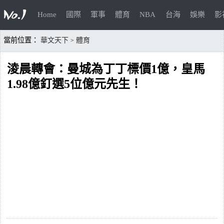
Home
國際
軍事
體育
NBA
台海
娛樂
影
當前位置：
華文天下
體育
>
淩晨轉會：曼城為丁丁標價1億，皇馬
1.98億釘選5位億元先生！