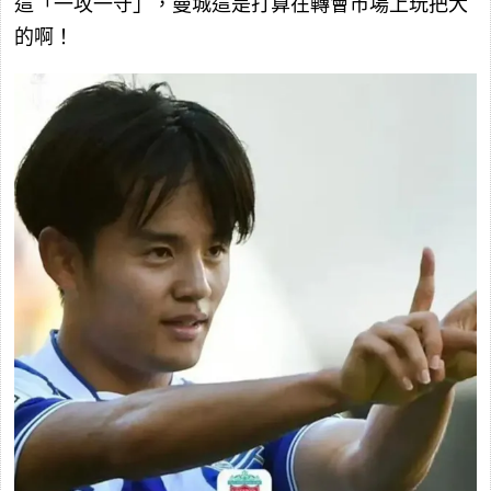
這「一攻一守」，曼城這是打算在轉會市場上玩把大
的啊！