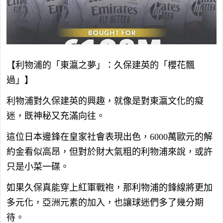
【利物浦的「東瀛之夢」：久保建英的「櫻花飄
過」】
利物浦對久保建英的興趣，就像是對東瀛文化的癡
迷，既神秘又充滿向往。
這位日本邊鋒在皇家社會表現出色，6000萬歐元的解
約金看似高昂，但對於財大氣粗的利物浦來說，或許
只是小菜一碟。
如果久保真能穿上紅軍戰袍，那利物浦的鋒線將更加
多元化，亞洲元素的加入，也讓球迷們多了幾分期
待。