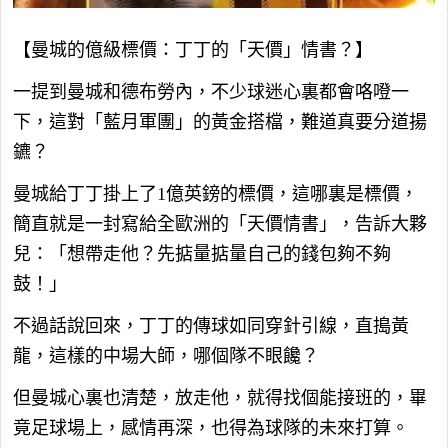
【曼城的億級標價：丁丁的「天價」情書？】
一提到曼城和德布勞內，不少球迷心裏都會咯噔一
下，這對「藍月軍團」的黃金搭檔，難道真要分道揚
鑣？
曼城給丁丁掛上了1億英鎊的標價，這哪裏是標價，
簡直就是一封寫給全歐洲的「天價情書」，告訴大夥
兒：「想帶走他？先掂量掂量自己的錢包夠不夠
鼓！」
不過話說回來，丁丁的傳球如同穿針引線，直搗黃
龍，這樣的中場大師，哪個隊不眼饞？
但曼城心裏也清楚，放走他，就得找個能接班的，畢
竟足球場上，感情再深，也得為球隊的未來打算。