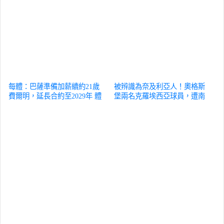
每體：巴薩準備加薪續約21歲
被辨識為奈及利亞人！奧格斯
費爾明，延長合約至2029年
體
堡兩名克羅埃西亞球員，遭南
育
非驅逐出境
體育