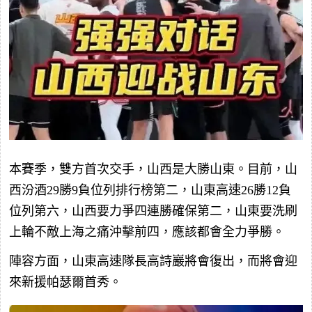
本賽季，雙方首次交手，山西是大勝山東。目前，山
西汾酒29勝9負位列排行榜第二，山東高速26勝12負
位列第六，山西要力爭四連勝確保第二，山東要洗刷
上輪不敵上海之痛沖擊前四，應該都會全力爭勝。
陣容方面，山東高速隊長高詩巖將會復出，而將會迎
來新援帕瑟爾首秀。