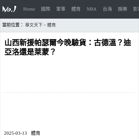
Home
國際
軍事
體育
NBA
台海
娛樂
影
當前位置：
華文天下
體育
>
山西新援帕瑟爾今晚驗貨：古德溫？迪
亞洛還是萊蒙？
2025-03-13
體育