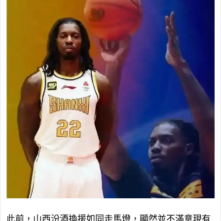
此前，山西汾酒換援如同走馬燈，顯然並不滿意現有