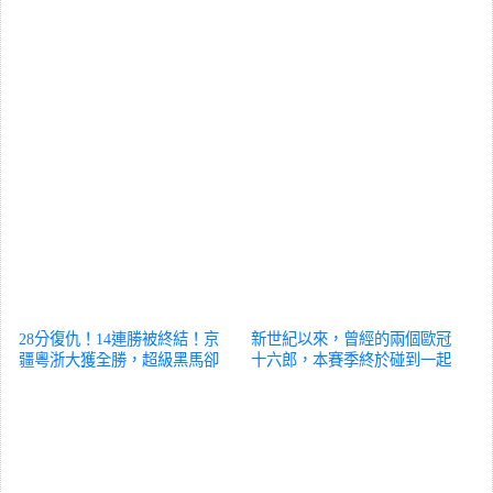
28分復仇！14連勝被終結！京
新世紀以來，曾經的兩個歐冠
疆粵浙大獲全勝，超級黑馬卻
十六郎，本賽季終於碰到一起
轟然倒下
體育
了
體育