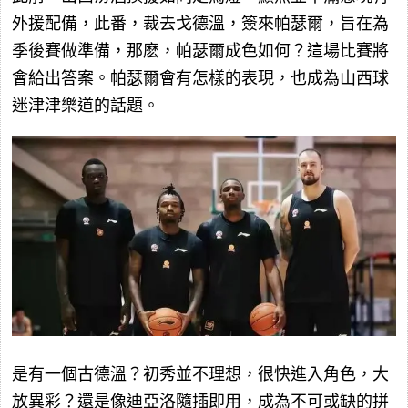
外援配備，此番，裁去戈德溫，簽來帕瑟爾，旨在為
季後賽做準備，那麽，帕瑟爾成色如何？這場比賽將
會給出答案。帕瑟爾會有怎樣的表現，也成為山西球
迷津津樂道的話題。
是有一個古德溫？初秀並不理想，很快進入角色，大
放異彩？還是像迪亞洛隨插即用，成為不可或缺的拼