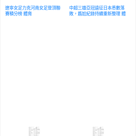
遼寧女足力克河南女足登頂聯
中超三雄亞冠遠征日本悉數落
賽積分榜
體育
敗，尷尬紀錄持續重新整理
體
育