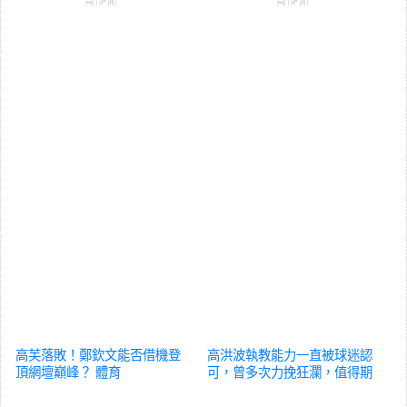
高芙落敗！鄭欽文能否借機登
高洪波執教能力一直被球迷認
頂網壇巔峰？
體育
可，曾多次力挽狂瀾，值得期
待
體育