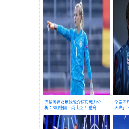
巴黎奧運女足球隊介紹與戰力分
全泰國炸
析：B組德國、尚比亞！
體育
天際」
蚊等專