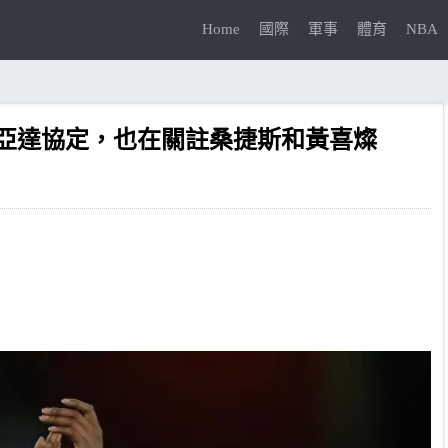
Home
國際
軍事
體育
NBA
亞達協定，也在關註桑捷斯和黃喜燦