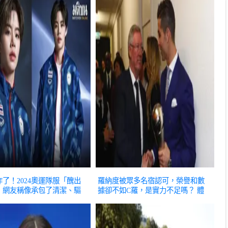
了！2024奧運隊服「醜出
羅納度被眾多名宿認可，榮譽和數
，網友稱像承包了清潔、驅
據卻不如C羅，是實力不足嗎？
體
業打雜……
體育
育