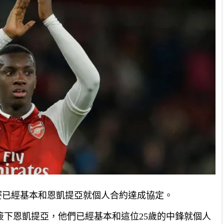
馬賽已經基本和恩凱提亞就個人合約達成協定。
簽下恩凱提亞，他們已經基本和這位25歲的中鋒就個人