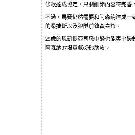
條款達成協定，只剩細節內容待完善
不過，馬賽仍然需要和阿森納達成一
的桑捷斯以及狼隊前鋒黃喜燦。
25歲的恩凱提亞司職中鋒也能客串邊鋒
阿森納37場貢獻6球3助攻。