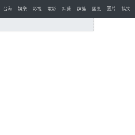
台海
娛樂
影視
電影
綜藝
辟謠
國風
圖片
搞笑