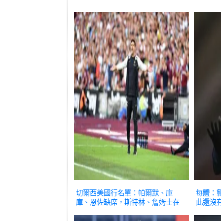
切爾西美國行名單：帕爾默、庫
每體：
庫、恩佐缺席，斯特林、詹姆士在
此還沒
列
體育