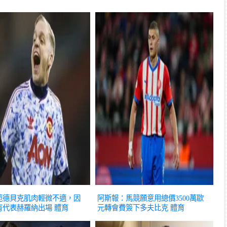
範德貝克肌肉輕微不適，因
阿斯報：馬競願意用總價3500萬歐
有代表赫羅納出場
體育
元轉會費簽下多夫比克
體育