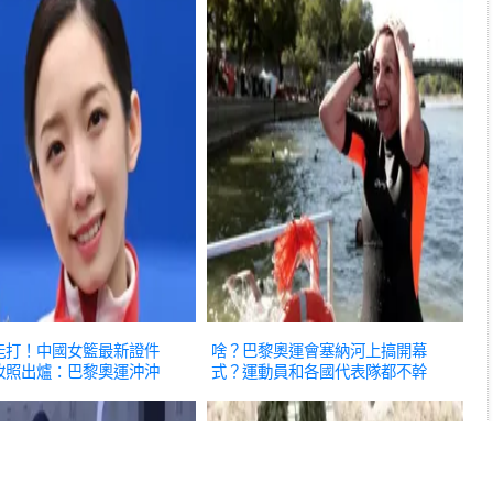
能打！中國女籃最新證件
啥？巴黎奧運會塞納河上搞開幕
妝照出爐：巴黎奧運沖沖
式？運動員和各國代表隊都不幹
育
了！
體育