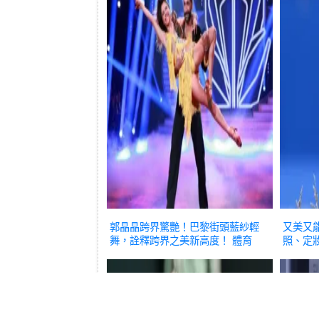
郭晶晶跨界驚艷！巴黎街頭藍紗輕
又美又
舞，詮釋跨界之美新高度！
體育
照、定
沖！
體