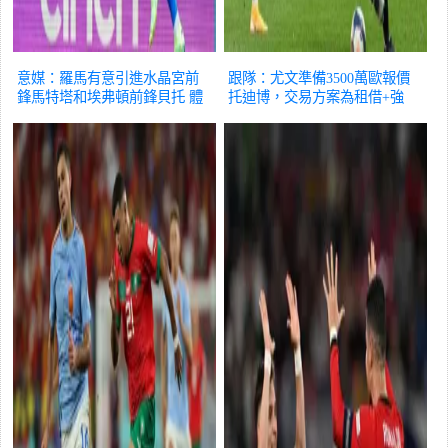
意媒：羅馬有意引進水晶宮前
跟隊：尤文準備3500萬歐報價
鋒馬特塔和埃弗頓前鋒貝托
體
托迪博，交易方案為租借+強
育
制買斷
體育