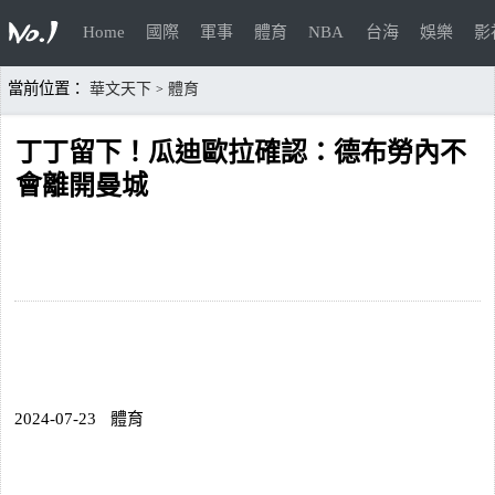
Home
國際
軍事
體育
NBA
台海
娛樂
影
當前位置：
華文天下
體育
>
丁丁留下！瓜迪歐拉確認：德布勞內不
會離開曼城
2024-07-23
體育