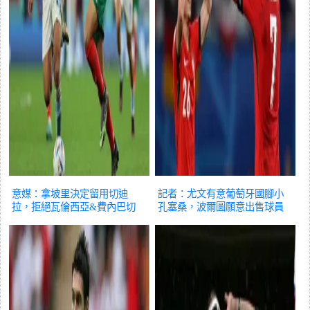
意媒：拿坡里決定留用切迪
記者：尤文有意葡萄牙國腳小
拉，拒絕瓦倫西亞&費內巴切
孔塞桑，波爾圖願意出售球員
等隊求購
體育
體育