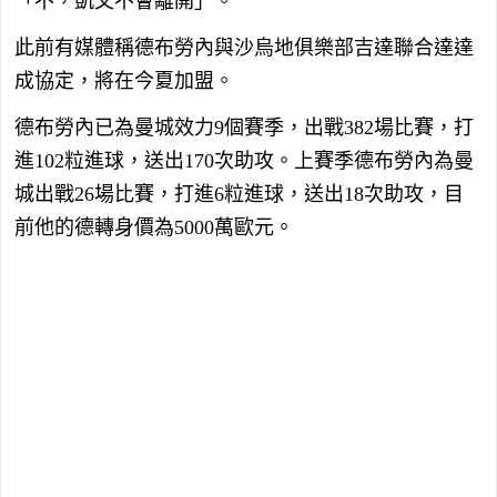
「不，凱文不會離開」。
此前有媒體稱德布勞內與沙烏地俱樂部吉達聯合達達
成協定，將在今夏加盟。
德布勞內已為曼城效力9個賽季，出戰382場比賽，打
進102粒進球，送出170次助攻。上賽季德布勞內為曼
城出戰26場比賽，打進6粒進球，送出18次助攻，目
前他的德轉身價為5000萬歐元。