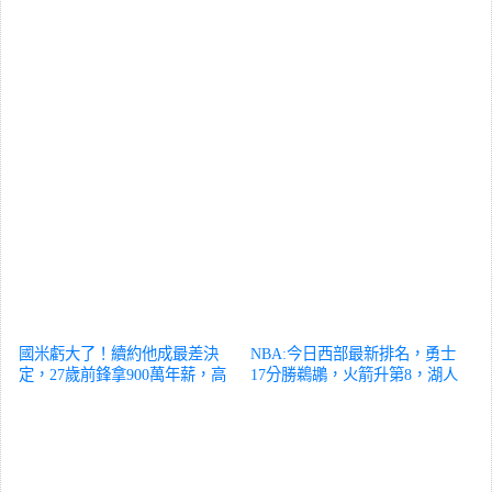
國米虧大了！續約他成最差決
NBA:今日西部最新排名，勇士
定，27歲前鋒拿900萬年薪，高
17分勝鵜鶘，火箭升第8，湖人
價低能
體育
迎2利好
體育