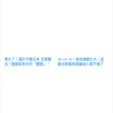
事大了！國乒不敵日本 全軍覆
38+14+16！進攻端變化大，這
沒！劉國梁多年的「體面」，
裏夫斯越來越讓湖人看不懂了
被撕稀碎
體育
體育