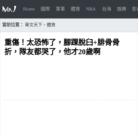
Home
國際
軍事
體育
NBA
台海
娛樂
影
當前位置：
華文天下
體育
>
重傷！太恐怖了，腳踝脫臼+腓骨骨
折，隊友都哭了，他才20歲啊