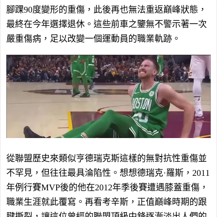
腳踝90度變形的重傷，此後再也無法重返巔峰狀態，
最終在今年選擇退休。這些前車之鑒無不警示著一次
嚴重傷病，足以改變一個運動員的職業軌跡。
從聯盟歷史來類似亨德瑞克斯這樣的無對抗性重傷並
不罕見，但往往最具淪陷性。想想德瑞克·羅斯，2011
年例行賽MVP後的他在2012年季後賽遭遇膝蓋重傷，
職業生涯就此覆寫。再看考辛斯，正值巔峰時期的跟
腱撕裂，讓這位曾經的聯盟頂級中鋒逐漸淡出人們的