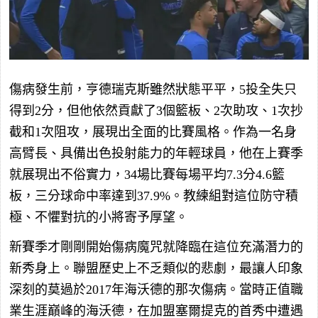
傷病發生前，亨德瑞克斯雖然狀態平平，5投全失只
得到2分，但他依然貢獻了3個籃板、2次助攻、1次抄
截和1次阻攻，展現出全面的比賽風格。作為一名身
高臂長、具備出色投射能力的年輕球員，他在上賽季
就展現出不俗實力，34場比賽每場平均7.3分4.6籃
板，三分球命中率達到37.9%。教練組對這位防守積
極、不懼對抗的小將寄予厚望。
新賽季才剛剛開始傷病魔咒就降臨在這位充滿潛力的
新秀身上。聯盟歷史上不乏類似的悲劇，最讓人印象
深刻的莫過於2017年海沃德的那次傷病。當時正值職
業生涯巔峰的海沃德，在加盟塞爾提克的首秀中遭遇