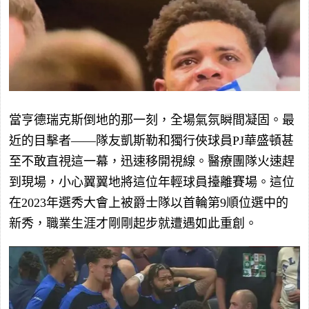
當亨德瑞克斯倒地的那一刻，全場氣氛瞬間凝固。最
近的目擊者——隊友凱斯勒和獨行俠球員PJ華盛頓甚
至不敢直視這一幕，迅速移開視線。醫療團隊火速趕
到現場，小心翼翼地將這位年輕球員擡離賽場。這位
在2023年選秀大會上被爵士隊以首輪第9順位選中的
新秀，職業生涯才剛剛起步就遭遇如此重創。