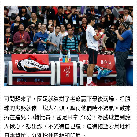
可問題來了，國足就算拼了老命贏下最後兩場，凈勝
球的劣勢就像一塊大石頭，壓得他們喘不過氣。數據
擺在這兒：8輪比賽，國足只拿了6分，凈勝球差到讓
人揪心。想出線，不光得自己贏，還得指望沙烏地和
日本幫忙，分別擋住巴林和印尼。