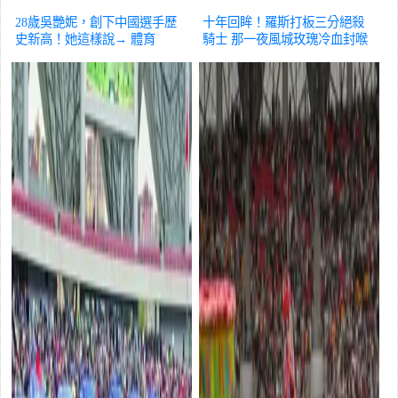
28歲吳艷妮，創下中國選手歷
十年回眸！羅斯打板三分絕殺
史新高！她這樣說→
體育
騎士 那一夜風城玫瑰冷血封喉
體育