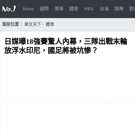
Home
國際
軍事
體育
NBA
台海
娛樂
影
當前位置：
華文天下
體育
>
日媒曝18強賽驚人內幕，三隊出戰末輪
放浮水印尼，國足將被坑慘？