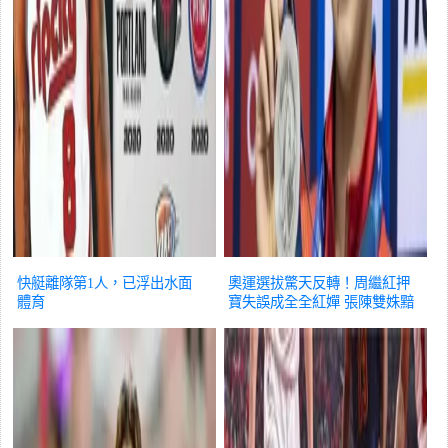
快艇離隊第1人，已浮出水面
奧運選拔驚天反轉！周繼紅押
體育
寶失誤成全全紅嬋 張陳雙姝黯
然陪跑
體育