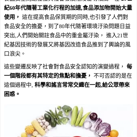
紀60年代隨著工業化行程的加速,食品添加物開始大量
使用，
這在提高食品保質期的同時,也引發了人們對
食品安全的擔憂，到了80年代隨著環境汙染問題日益
突出,人們開始關註食品中的重金屬汙染， 進入21世
紀基因技術的發展又將基因改造食品推到了輿論的風
口浪尖。
這些變遷反映了社會對食品安全認知的演變過程，
每
一個階段都有其特定的焦點和擔憂，
不可否認的是在
這個過程中,
科學和謠言常常交織在一起,給公眾帶來
困惑。