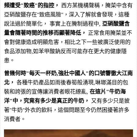
頻遭受"致癌"的指控，
西方某機構聲稱，腌菜中含有
亞硝酸鹽存在"致癌風險"，深入了解就會發現，這種
說法過於簡單化， 事實上在腌制過程中,
亞硝酸鹽含
量會隨著時間的推移而顯著降低，
正常食用腌菜並不
會對健康造成明顯危害，相比之下一些被廣泛使用的
食品添加物,如苯甲酸鈉反而可能存在更大的健康隱
患。
曾幾何時"每天一杯奶,強壯中國人"的口號響徹大江南
北，
各種牛奶產品如雨後春筍般湧現,琳瑯滿目的包
裝和誇張的宣傳讓消費者眼花繚亂,
在這片"牛奶海
洋"中，究竟有多少是真正的牛奶，
又有多少只是披
著"牛奶"外衣的飲料，這個問題至今仍然困擾著許多
消費者。