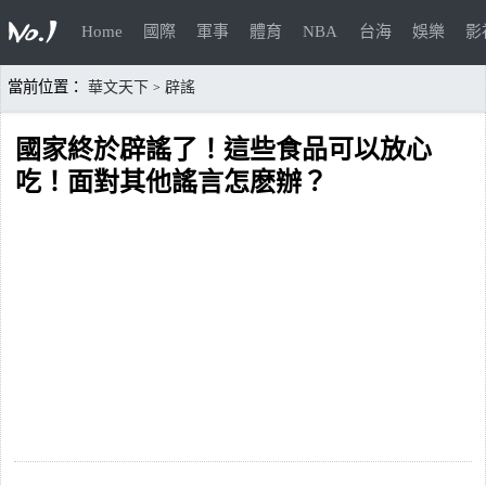
Home
國際
軍事
體育
NBA
台海
娛樂
影
當前位置：
華文天下
辟謠
>
國家終於辟謠了！這些食品可以放心
吃！面對其他謠言怎麽辦？