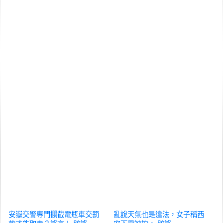
安嶽交警專門攔截電瓶車交罰
亂說天氣也是違法，女子稱西