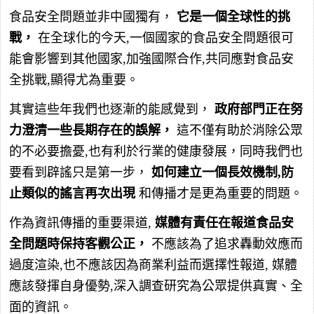
食品安全問題並非中國獨有，
它是一個全球性的挑
戰，
在全球化的今天,一個國家的食品安全問題很可
能會影響到其他國家,加強國際合作,共同應對食品安
全挑戰,顯得尤為重要。
其實這些年我們也逐漸的能感覺到，
政府部門正在努
力澄清一些長期存在的誤解，
這不僅有助於消除公眾
的不必要擔憂,也有利於行業的健康發展，同時我們也
要看到辟謠只是第一步，
如何建立一個長效機制,防
止類似的謠言再次出現
和傳播才是更為重要的問題。
作為資訊傳播的重要渠道,
媒體有責任在報道食品安
全問題時保持客觀公正，
不應該為了追求轟動效應而
過度渲染,也不應該因為商業利益而選擇性報道, 媒體
應該發揮自身優勢,深入調查研究為公眾提供真實、全
面的資訊。