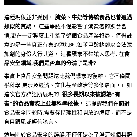
這種現象並非孤例，
腌菜、牛奶等傳統食品也曾遭遇
類似的質疑，
這些爭議不僅影響了消費者的飲食習
慣,更在一定程度上重塑了整個食品產業格局，值得註
意的是一些真正有害的添加劑,如苯甲酸鈉卻以合法添
加劑的身份大行其道， 這種現象不禁讓人思考:
在食
品安全領域,我們是否真的分清了是非?
事實上食品安全問題遠比我們想象的復雜，它不僅關
乎科學,更涉及經濟、文化甚至政治等多個層面，正如
這次官方辟謠所展現的,
很多長期以來被認為"有
害"的食品實際上並無科學依據，
這提醒我們在面對
食品安全問題時,需要保持理性和開放的態度，而不是
盲目跟風或輕信謠言。
這場關於食品安全的辟謠,不僅僅是為了澄清幾個具體