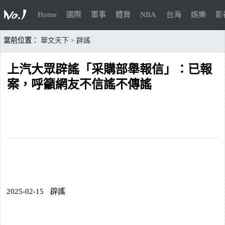
Home
國際
軍事
體育
NBA
台海
娛樂
影
當前位置：
華文天下
辟謠
>
上汽大眾辟謠「采購部舉報信」：已報
案，呼籲網友不信謠不傳謠
2025-02-15
辟謠