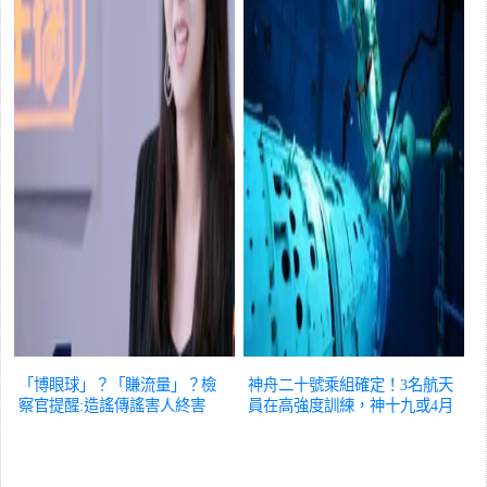
「博眼球」？「賺流量」？檢
神舟二十號乘組確定！3名航天
察官提醒:造謠傳謠害人終害
員在高強度訓練，神十九或4月
己！
辟謠
返回
辟謠