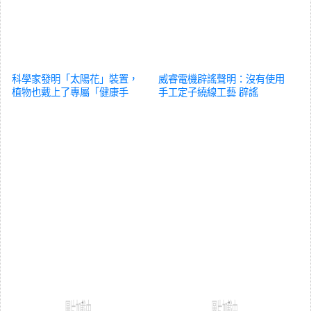
科學家發明「太陽花」裝置，
威睿電機辟謠聲明：沒有使用
植物也戴上了專屬「健康手
手工定子繞線工藝
辟謠
環」！
辟謠