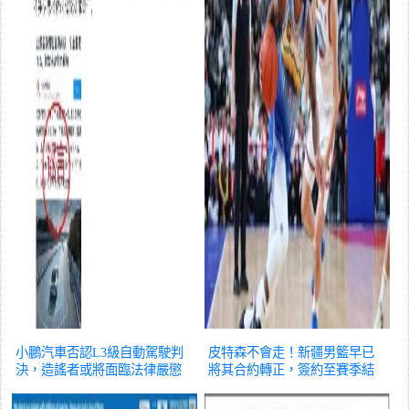
小鵬汽車否認L3級自動駕駛判
皮特森不會走！新疆男籃早已
決，造謠者或將面臨法律嚴懲
將其合約轉正，簽約至賽季結
辟謠
束
辟謠