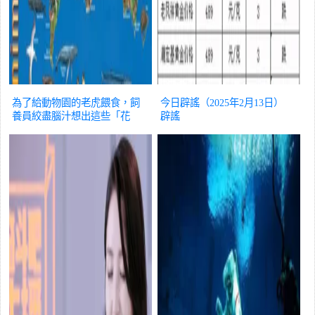
為了給動物園的老虎餵食，飼
今日辟謠（2025年2月13日）
養員絞盡腦汁想出這些「花
辟謠
招」……
辟謠