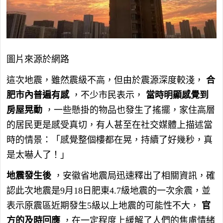
圖片來源於網路
這次地震，雖然震級不高，但由於震源深度較淺，
合
肥市內普遍有感
，不少市民表示，
當時明顯感覺到
房屋晃動
，一些懸掛的物品也發生了搖擺，家住高層
的居民更是感受真切，有人甚至在社交媒體上描述當
時的情景：「感覺整個樓都在晃，持續了好幾秒，真
是太嚇人了！」
地震發生後
，安徽省地震局迅速釋出了相關資訊，確
認此次地震是9月18日肥東4.7級地震的一次余震，並
表示原震區近期發生5級以上地震的可能性不大，
官
方的及時回應
，在一定程度上緩解了人們的焦慮情緒