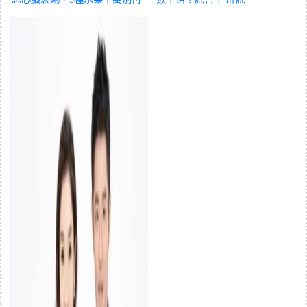
吃錯了
辟謠