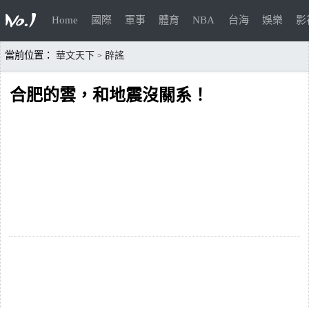
Home
國際
軍事
體育
NBA
台海
娛樂
影
當前位置：
華文天下
辟謠
>
合肥的雲，和地震沒關系！