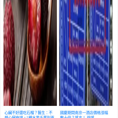
心臟不好還吃石榴？醫生：不
國慶期間南京一酒店價格漲幅
想心臟衰竭，5種水果千萬別再
數十倍？謠言！
辟謠