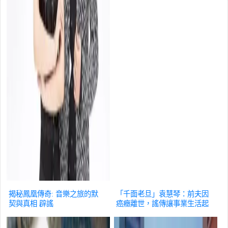
揭秘鳳凰傳奇: 音樂之旅的默
「千面老旦」袁慧琴：前夫因
契與真相
辟謠
癌癥離世，謠傳讓事業生活起
波折
辟謠