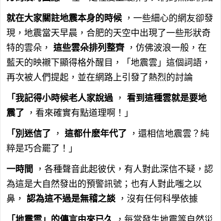
就在大家關註地震本身的時候
，一些細心的網友卻發
現，地震當天早晨，合肥的天空中出現了一些形狀奇
特的雲朵，
這些雲朵排列整齊
，仿佛波浪一般，在
藍天的映襯下顯得格外醒目，「地震雲」這個詞語，
再次被人們提起，並在網路上引發了熱烈的討論
「我記得小時候老人家說過
，
看到這種雲就是要地
震了
，看來確實有點道理啊！」
「別迷信了
，
這都什麽年代了
，還相信地震雲？純
粹是巧合罷了！」
一時間
，各種聲音此起彼伏，有人對此深信不疑，認
為這是大自然發出的預警訊號；也有人對此嗤之以
鼻，
認為這不過是無稽之談
，沒有任何科學依據
「地震雲」的傳言由來已久
，每當發生地震等自然災