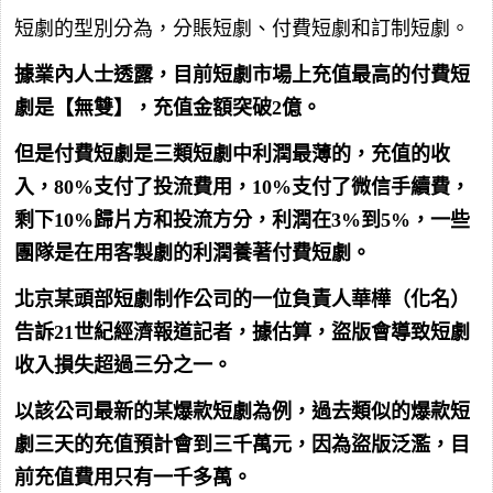
短劇的型別分為，分賬短劇、付費短劇和訂制短劇。
據業內人士透露，目前短劇市場上充值最高的付費短
劇是【無雙】，充值金額突破2億。
但是付費短劇是三類短劇中利潤最薄的，充值的收
入，80%支付了投流費用，10%支付了微信手續費，
剩下10%歸片方和投流方分，利潤在3%到5%，一些
團隊是在用客製劇的利潤養著付費短劇。
北京某頭部短劇制作公司的一位負責人華樺（化名）
告訴21世紀經濟報道記者，據估算，盜版會導致短劇
收入損失超過三分之一。
以該公司最新的某爆款短劇為例，過去類似的爆款短
劇三天的充值預計會到三千萬元，因為盜版泛濫，目
前充值費用只有一千多萬。