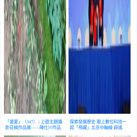
「盛夏」（347） | 上遊主題攝
探索發展歷史 跟上數位科技一
影征稿作品展——陳仕川作品
起「飛躍」北京中軸線
辟謠
辟謠