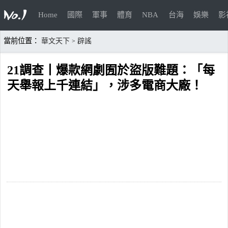
Home
國際
軍事
體育
NBA
台海
娛樂
影
當前位置：
華文天下
辟謠
>
21調查丨爆款網劇囿於盜版難題：「每
天舉報上千連結」，涉多電商大廠！