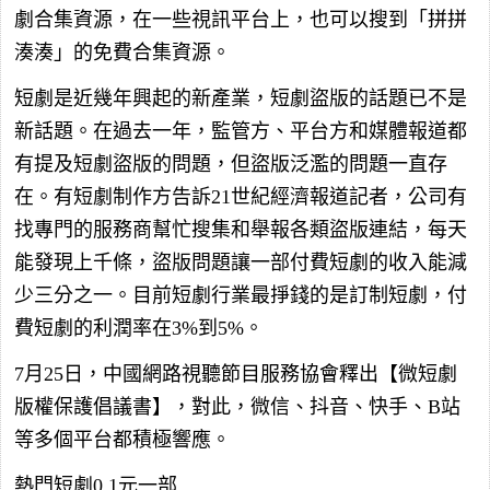
劇合集資源，在一些視訊平台上，也可以搜到「拼拼
湊湊」的免費合集資源。
短劇是近幾年興起的新產業，短劇盜版的話題已不是
新話題。在過去一年，監管方、平台方和媒體報道都
有提及短劇盜版的問題，但盜版泛濫的問題一直存
在。有短劇制作方告訴21世紀經濟報道記者，公司有
找專門的服務商幫忙搜集和舉報各類盜版連結，每天
能發現上千條，盜版問題讓一部付費短劇的收入能減
少三分之一。目前短劇行業最掙錢的是訂制短劇，付
費短劇的利潤率在3%到5%。
7月25日，中國網路視聽節目服務協會釋出【微短劇
版權保護倡議書】，對此，微信、抖音、快手、B站
等多個平台都積極響應。
熱門短劇0.1元一部