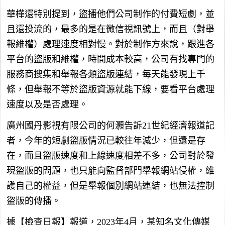
華樺還特別提到，盜播他們公司制作的付費短劇，並
且還投流的，最多的是在微信視訊號上，而且（對舉
報維權）處理速度相對慢。對於制作方來說，跟進各
平台的盜版和維權，時間成本較高，公司有找專門的
服務商搜集和舉報各類盜版連結，每天能發現上千
條，但舉報不等於盜版資源就能下線，要看平台處理
速度以及是否處理。
廣州國丹影視有限公司的何灝告訴21世紀經濟報道記
者，今年的短劇盜版情況已較往年減少，但還是存
在，而且盜版速度和上線速度相差不多，公司對於發
現盜版的問題，也只能向監督部門舉報網站侵權，維
護自己的權益，但是舉報個別網站連結，也無法控制
盜版的傳播。
據【檢查日報】報道，2023年4月，某知名文化傳媒