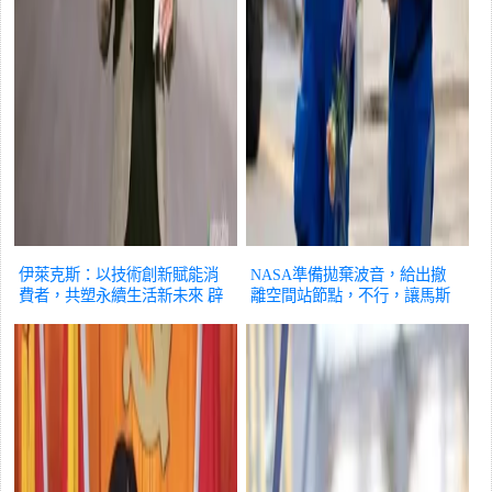
伊萊克斯：以技術創新賦能消
NASA準備拋棄波音，給出撤
費者，共塑永續生活新未來
辟
離空間站節點，不行，讓馬斯
謠
克龍飛船接
辟謠