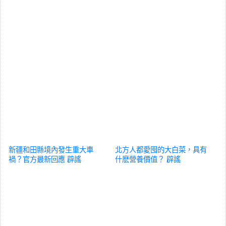
新疆和田縣境內發生重大車
北方人都愛囤的大白菜，具有
禍？官方最新回應
辟謠
什麽營養價值？
辟謠