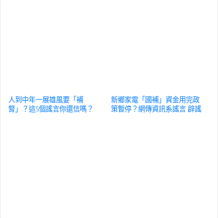
人到中年一展雄風要「補
新鄉家電「國補」資金用完政
腎」？這5個謠言你還信嗎？
策暫停？網傳資訊系謠言
辟謠
辟謠