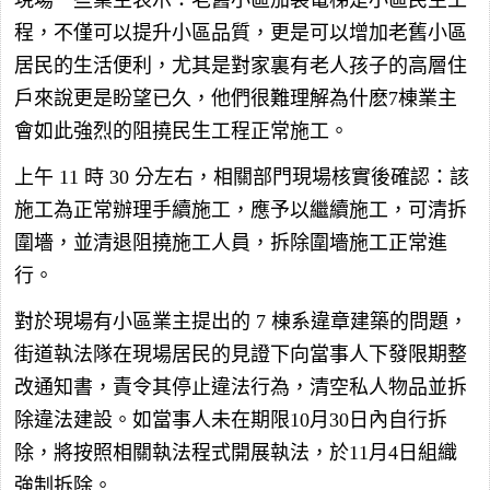
現場一些業主表示：老舊小區加裝電梯是小區民生工
程，不僅可以提升小區品質，更是可以增加老舊小區
居民的生活便利，尤其是對家裏有老人孩子的高層住
戶來說更是盼望已久，他們很難理解為什麽7棟業主
會如此強烈的阻撓民生工程正常施工。
上午 11 時 30 分左右，相關部門現場核實後確認：該
施工為正常辦理手續施工，應予以繼續施工，可清拆
圍墻，並清退阻撓施工人員，拆除圍墻施工正常進
行。
對於現場有小區業主提出的 7 棟系違章建築的問題，
街道執法隊在現場居民的見證下向當事人下發限期整
改通知書，責令其停止違法行為，清空私人物品並拆
除違法建設。如當事人未在期限10月30日內自行拆
除，將按照相關執法程式開展執法，於11月4日組織
強制拆除。