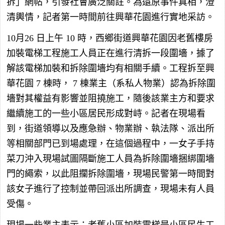
拆」網帖，引發社會廣泛關註。為還原事件真相，澄
清輿情，記者第一時間前往興華花園進行實地采訪。
10月26 日上午 10 時，西鄉街道興華花園因老舊樓房
加裝電梯工程施工人員正在進行清拆一段圍墻，據了
解該電梯加裝和拆除圍墻均有相關手續。工程拆至興
華花園 7 棟時， 7 棟業主（系私人物業）認為拆除圍
墻對其權益有影響並阻撓施工，隨後該業主方和要求
繼續施工的一些小區居民形成對峙。記者在現場看
到，街道領導以及應急辦、物業辦、執法隊、派出所
等相關部門已到場處理，在這個過程中，一女子手持
菜刀沖入現場試圖隔斷施工人員為拆除圍墻捆綁圍墻
門的繩索，以此阻攔拆除圍墻，現場民警第一時間對
該女子進行了控制並帶回派出所調查，現場未有人員
受傷。