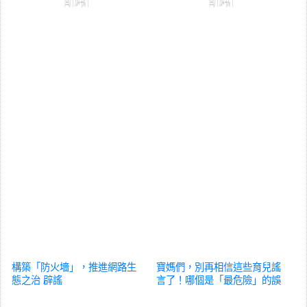
構築「防火墻」，推進網路生
寶媽們，別再相信這些育兒謠
態之治
辟謠
言了！哪個是「最危險」的誤
區呢？
辟謠