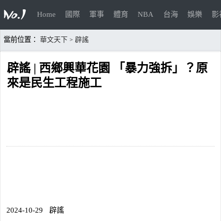
Home
國際
軍事
體育
NBA
台海
娛樂
影
當前位置：
華文天下
辟謠
>
辟謠 | 西鄉興華花園 「暴力強拆」？原
來是民生工程施工
2024-10-29
辟謠