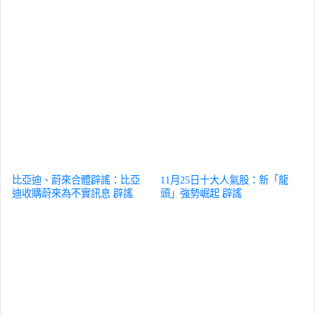
比亞迪、蔚來合體辟謠：比亞
11月25日十大人氣股：新「龍
迪收購蔚來為不實訊息
辟謠
頭」強勢崛起
辟謠