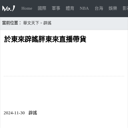
Home
國際
軍事
體育
NBA
台海
娛樂
影
當前位置：
華文天下
辟謠
>
於東來辟謠胖東來直播帶貨
2024-11-30
辟謠