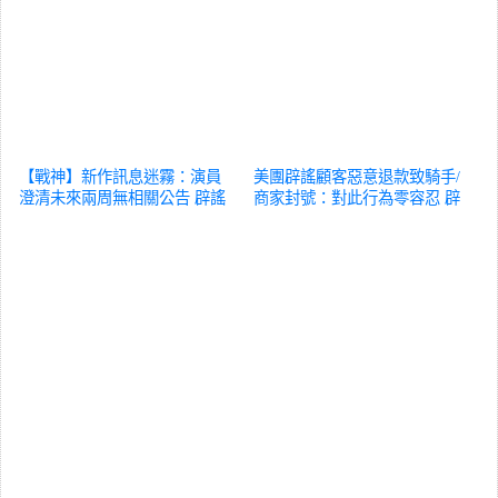
【戰神】新作訊息迷霧：演員
美團辟謠顧客惡意退款致騎手/
澄清未來兩周無相關公告
辟謠
商家封號：對此行為零容忍
辟
謠