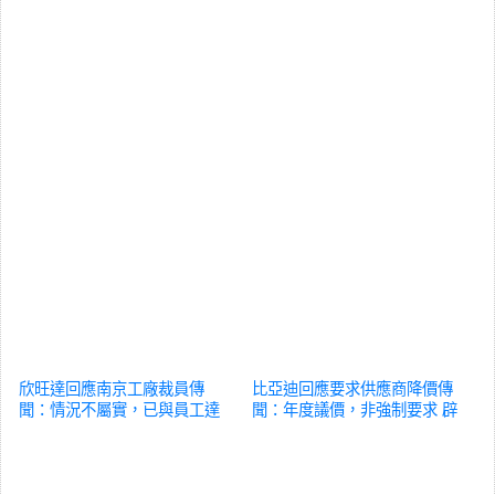
欣旺達回應南京工廠裁員傳
比亞迪回應要求供應商降價傳
聞：情況不屬實，已與員工達
聞：年度議價，非強制要求
辟
成解決方案
辟謠
謠