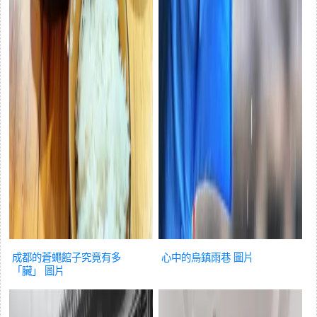
成都的蒼蠅館子究竟有多
心中的烏鎮雨巷
圖片
「臟」
圖片