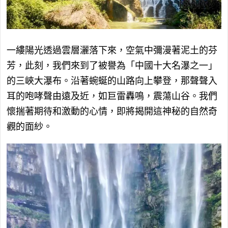
一縷陽光透過雲層灑落下來，空氣中彌漫著泥土的芬
芳，此刻，我們來到了被譽為「中國十大名瀑之一」
的三峽大瀑布。沿著蜿蜒的山路向上攀登，那聲聲入
耳的咆哮聲由遠及近，如巨雷轟鳴，震蕩山谷。我們
懷揣著期待和激動的心情，即將揭開這神秘的自然奇
觀的面紗。