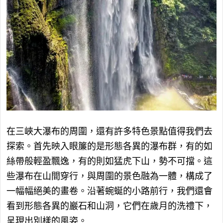
在三峽大瀑布的周圍，還有許多特色景點值得我們去
探索。首先映入眼簾的是形態各異的瀑布群，有的如
絲帶般輕盈飄逸，有的則如猛虎下山，勢不可擋。這
些瀑布在山間穿行，與周圍的景色融為一體，構成了
一幅幅絕美的畫卷。沿著蜿蜒的小路前行，我們還會
看到形態各異的巖石和山洞，它們在歲月的洗禮下，
呈現出別樣的風姿。