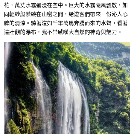
花，萬丈水霧彌漫在空中。巨大的水霧隨風飄散，如
同輕紗般縈繞在山巒之間，給遊客們帶來一份沁人心
脾的清涼。聽著這如千軍萬馬奔騰而來的水聲，看著
這壯觀的瀑布，我不禁感嘆大自然的神奇與魅力。