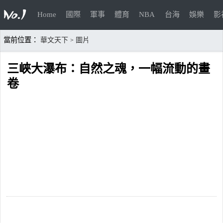
Home
國際
軍事
體育
NBA
台海
娛樂
影
當前位置：
華文天下
圖片
>
三峽大瀑布：自然之魂，一幅流動的畫
卷