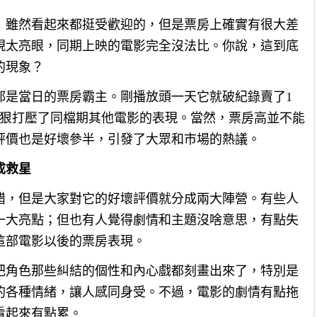
！雖然看起來都挺受歡迎的，但是票房上確實有很大差
現太亮眼，同期上映的電影完全沒法比。你說，這到底
的現象？
都是當日的票房霸主。剛播放頭一天它就破紀錄賣了1
狠狠打壓了同檔期其他電影的表現。當然，票房高並不能
評價也是好壞參半，引發了大眾和市場的熱議。
成救星
錯，但是大家對它的好壞評價就分成兩大陣營。有些人
一大亮點；但也有人覺得劇情和主題沒啥意思，有點失
這部電影以後的票房表現。
把角色那些糾結的個性和內心戲都刻畫出來了，特別是
的各種情緒，讓人感同身受。不過，電影的劇情有點拖
看起來有點累。