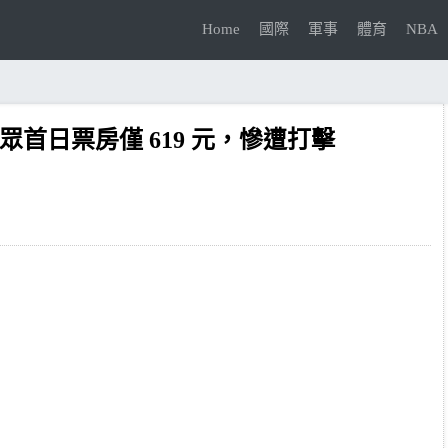
Home
國際
軍事
體育
NBA
眾首日票房僅 619 元，慘遭打擊