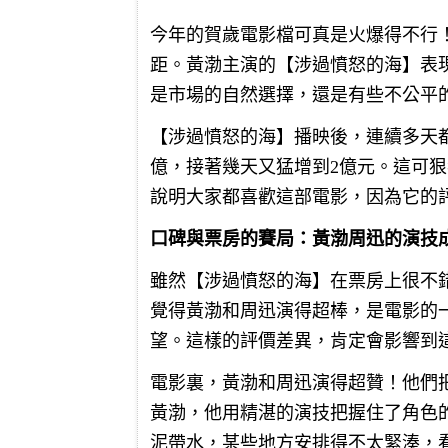
今年的賀歲電影檔可真是火爆得不行
距。黃渤主演的【涉過憤怒的海】表
是市場的自然選擇，還是有些不公平
【涉過憤怒的海】播映後，連續多天
億，接著幾天又猛增到2億元。這可
說明大家都喜歡這部電影，因為它的
口碑與票房的賽局：黃渤周迅的演技
雖然【涉過憤怒的海】在票房上很不
覺得黃渤和周迅演得超棒，是電影的
望。這樣的評價差異，肯定會影響到
電影裏，黃渤和周迅演得超贊！他們
黃渤，他用精湛的演技把握住了角色
泥帶水，某些地方安排得不太緊湊，