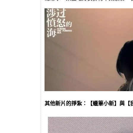
其他新片的掙紮：【蠟筆小新】與【