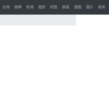
台海
娛樂
影視
電影
綜藝
辟謠
國風
圖片
搞笑