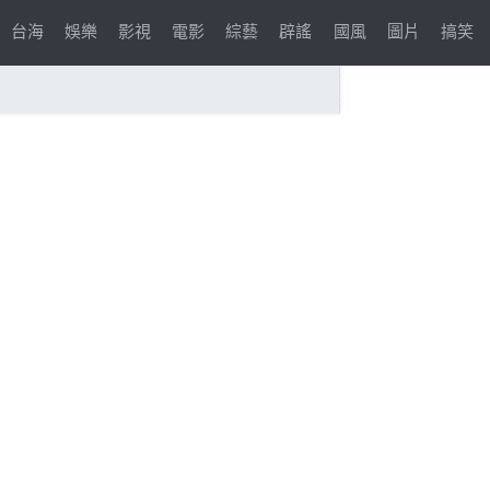
台海
娛樂
影視
電影
綜藝
辟謠
國風
圖片
搞笑