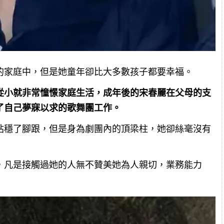
的家庭中，但是她童年卻比大多數孩子都要幸福。
從小就非常憧憬家庭生活，成年後的宋春麗在父母的支
了自己夢寐以求的歌舞團工作。
站穩了腳跟，但是身為劇團內的頂梁柱，她卻絲毫沒有
，凡是接觸過她的人無不贊美她為人親切，業務能力