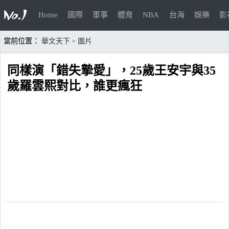
Home
國際
軍事
體育
NBA
台海
娛樂
影
當前位置：
華文天下
圖片
>
同樣演「錯失摯愛」，25歲王安宇與35
歲羅雲熙對比，誰更瘋狂