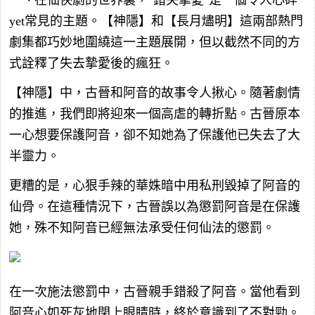
yet常見的主題。【神隱】和【長月燼明】這兩部熱門
劇集都巧妙地圍繞這一主題展開，但以截然不同的方
式詮釋了失去摯愛後的瘋狂。
【神隱】中，古晉和阿音的故事令人揪心。隨著劇情
的推進，我們即將迎來一個高虐的轉折點。古晉原本
一心想要保護阿音，卻不知她為了保護他已失去了大
半靈力。
更糟的是，心狠手辣的華姝暗中用私刑毀掉了阿音的
仙骨。在這種情況下，古晉誤以為懲罰阿音是在保護
她，殊不知阿音已經無法承受任何仙法的懲罰。
在一次施法懲罰中，古晉親手錯殺了阿音。當他看到
阿音心如死灰地閉上眼睛時，終於意識到了不對勁。