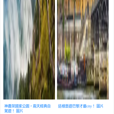
神農架國家公園，兩天經典自
這樣藝遊巴黎才最city！
圖片
駕遊！
圖片