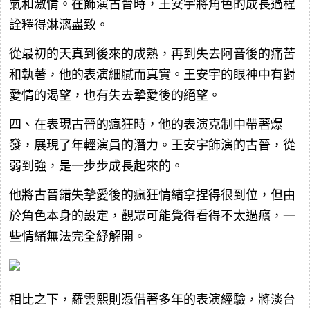
氣和激情。在飾演古晉時，王安宇將角色的成長過程
詮釋得淋漓盡致。
從最初的天真到後來的成熟，再到失去阿音後的痛苦
和執著，他的表演細膩而真實。王安宇的眼神中有對
愛情的渴望，也有失去摯愛後的絕望。
四、在表現古晉的瘋狂時，他的表演克制中帶著爆
發，展現了年輕演員的潛力。王安宇飾演的古晉，從
弱到強，是一步步成長起來的。
他將古晉錯失摯愛後的瘋狂情緒拿捏得很到位，但由
於角色本身的設定，觀眾可能覺得看得不太過癮，一
些情緒無法完全紓解開。
相比之下，羅雲熙則憑借著多年的表演經驗，將淡台