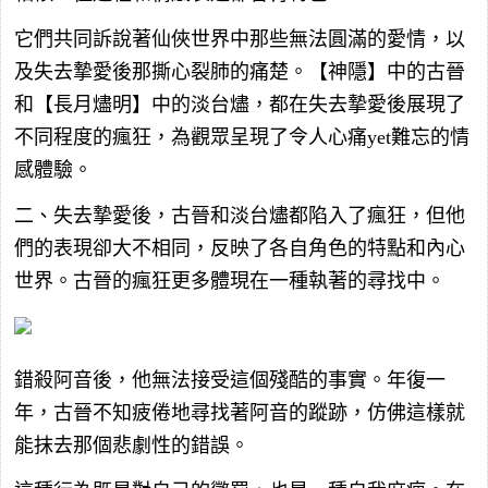
它們共同訴說著仙俠世界中那些無法圓滿的愛情，以
及失去摯愛後那撕心裂肺的痛楚。【神隱】中的古晉
和【長月燼明】中的淡台燼，都在失去摯愛後展現了
不同程度的瘋狂，為觀眾呈現了令人心痛yet難忘的情
感體驗。
二、失去摯愛後，古晉和淡台燼都陷入了瘋狂，但他
們的表現卻大不相同，反映了各自角色的特點和內心
世界。古晉的瘋狂更多體現在一種執著的尋找中。
錯殺阿音後，他無法接受這個殘酷的事實。年復一
年，古晉不知疲倦地尋找著阿音的蹤跡，仿佛這樣就
能抹去那個悲劇性的錯誤。