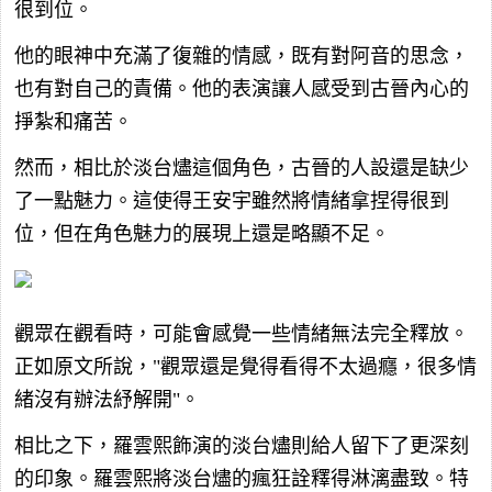
很到位。
他的眼神中充滿了復雜的情感，既有對阿音的思念，
也有對自己的責備。他的表演讓人感受到古晉內心的
掙紮和痛苦。
然而，相比於淡台燼這個角色，古晉的人設還是缺少
了一點魅力。這使得王安宇雖然將情緒拿捏得很到
位，但在角色魅力的展現上還是略顯不足。
觀眾在觀看時，可能會感覺一些情緒無法完全釋放。
正如原文所說，"觀眾還是覺得看得不太過癮，很多情
緒沒有辦法紓解開"。
相比之下，羅雲熙飾演的淡台燼則給人留下了更深刻
的印象。羅雲熙將淡台燼的瘋狂詮釋得淋漓盡致。特