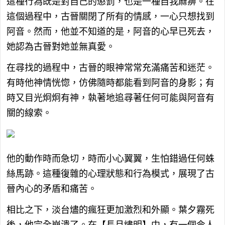
這種行為既是對自己的懲罰，也是一種自我麻痹。在
這個過程中，古晉關閉了所有的情感，一心只想找到
阿音。然而，他並不知道的是，阿音的心早已死去，
她認為古晉對她並無真愛。
在尋找的過程中，古晉的眼神常常充滿痛苦和迷茫。
有時他神情恍惚，仿佛隨時都能看到阿音的身影；有
時又目光炯炯有神，執著地追尋著任何可能與阿音有
關的線索。
他的動作時而急切，時而小心翼翼，生怕錯過任何蛛
絲馬跡。這種復雜的心理狀態和行為模式，展現了古
晉內心的矛盾和痛苦。
相比之下，淡台燼的瘋狂更加激烈和外顯。葉夕霧死
後，他完全崩潰了。在【長月燼明】中，有一個令人