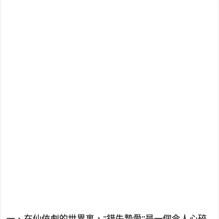
一、在仙俠劇的世界裏，"錯失摯愛"是一個令人心碎