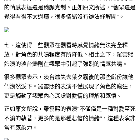
的情感表達還是稍顯克制。正如原文所述，"觀眾還是
覺得看得不太過癮，很多情緒沒有辦法紓解開"。
七、這使得一些觀眾在觀看時感覺情緒無法完全釋
放，對角色的共鳴程度有所降低。相比之下，羅雲熙
飾演的淡台燼則在觀眾中引起了強烈的情感共鳴。
很多觀眾表示，淡台燼失去葉夕霧後的那些戲份讓他
們潸然淚下。羅雲熙的表演不僅展現了角色的瘋狂，
更是觸動了觀眾內心深處對愛情的理解和感悟。
正如原文所說，羅雲熙的表演"不僅僅是一種對愛至死
不渝的執著，更多的是那種悲愴的情緒"，這種表演非
常有感染力。