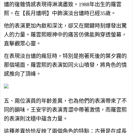
燼的復雜情感表現得淋漓盡致。1988年出生的羅雲
熙，在【長月燼明】中飾演淡台燼時已經35歲。
他的表演更加內斂和深沈，卻又在關鍵時刻爆發出驚
人的力量。羅雲熙眼神中的痛苦仿佛能夠穿透螢幕，
直擊觀眾心靈。
在表現淡台燼的瘋狂時，特別是抱著死後的葉夕霧的
那個場面，羅雲熙的表演如同火山噴發，將角色的情
感推向了頂峰。
五、兩位演員的年齡差異，也為他們的表演帶來了不
同的韻味。王安宇的表演青澀中帶著激情，而羅雲熙
的表演則沈穩中蘊含力量。
這種差異恰恰反映了兩個角色的特點：古晉是在成長