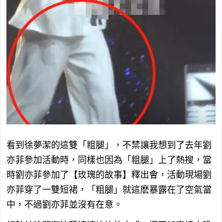
看到徐夢潔的這雙「粗腿」，不禁讓我想到了去年劉
亦菲參加活動時，同樣也因為「粗腿」上了熱搜，當
時劉亦菲參加了【玫瑰的故事】釋出會，活動現場劉
亦菲穿了一雙短裙，「粗腿」就這麽暴露在了空氣當
中，不過劉亦菲並沒有在意。