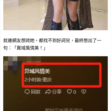
就連網友想誇她，都找不到好詞兒，最終憋出了一
句：「異域風情美！」