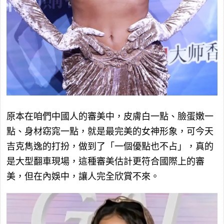
原本在咱們中國人的審美中，皮膚白一點、臉蛋嫩一
點、身材窈窕一點，就是最完美的女神形象，可今天
吉克雋逸的打扮，做到了「一個優點也不占」，真的
是大型翻車現場，這種審美估計更符合國際上的審
美，但在內娛中，讓人完全欣賞不來。