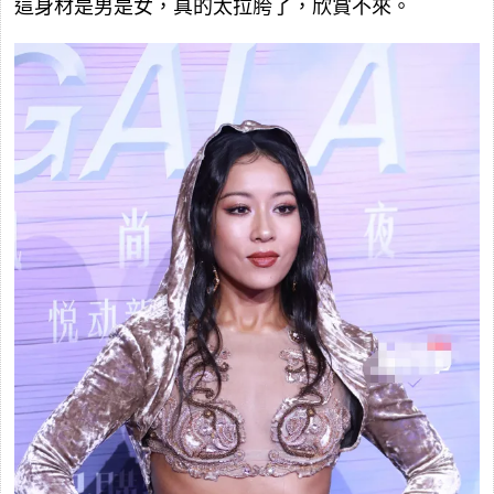
這身材是男是女，真的太拉胯了，欣賞不來。