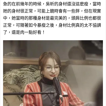
急的在前幾年的時候，吳昕的身材還沒這麽瘦，當時
她的身材很正常，可能上鏡時會有一些胖，但在現實
中，她當時的那種身材是最完美的，頭肩比例也都很
正常，可隨著如今暴瘦之後，身材比例真的太不協調
了，還是肉一點好看！