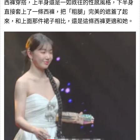
西褲穿搭，上半身還是一如既往的性感風格，下半身
直接套上了一條西褲，把「粗腿」完美的遮蓋了起
來，和上面那件裙子相比，還是這條西褲更適和她。