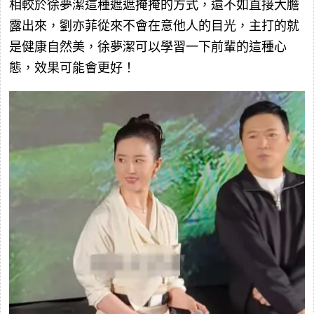
相較於徐夢潔這種遮遮掩掩的方式，還不如直接大膽
露出來，劉亦菲從來不會在意他人的目光，主打的就
是健康自然美，徐夢潔可以學習一下前輩的這種心
態，效果可能會更好！