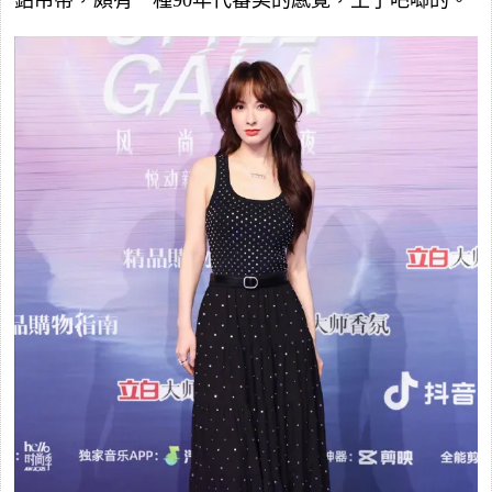
鉆吊帶，頗有一種90年代審美的感覺，土了吧唧的。