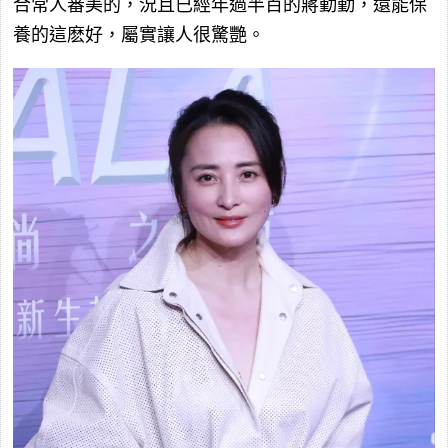
合常人審美的，況且已經年過半百的蔣勤勤，還能保
養的這麽好，屬實讓人很驚艷。