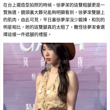
在台上擺造型拍照的時候，徐夢潔的這雙粗腿更是一
覽無遺，鏡頭裏大夥兒能夠明顯看到，徐夢潔雙腿上
的肌肉，由此可見，平日裏徐夢潔沒少鍛煉，和別的
明星相比，她的這雙腿真的太粗了，難怪徐夢潔會選
擇這樣一件遮腿的禮服。