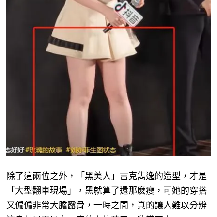
除了這兩位之外，「黑美人」吉克雋逸的造型，才是
「大型翻車現場」，黑就算了還那麽瘦，可她的穿搭
又偏偏非常大膽露骨，一時之間，真的讓人難以分辨