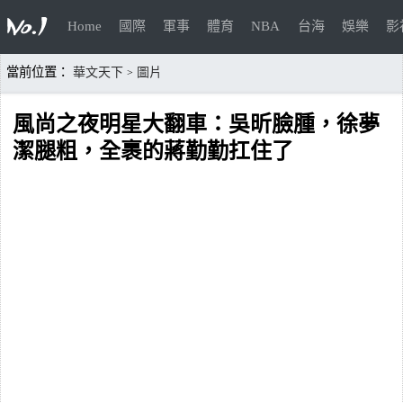
Home
國際
軍事
體育
NBA
台海
娛樂
影
當前位置：
華文天下
圖片
>
風尚之夜明星大翻車：吳昕臉腫，徐夢
潔腿粗，全裹的蔣勤勤扛住了