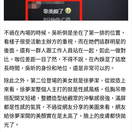
不過在內場的時候，吳昕倒是坐在了第一排的位置，
看樣子很受活動主辦方的重視，而在她們這群明星的
後面，還有一群人跟工作人員站在一起，如此一做對
比，咖位差距一目了然，不得不說，在內娛混了這麽
長時間，吳昕的身份和地位，還是非常可以的。
除此之外，第二位登場的美女就是徐夢潔，從妝造上
來看，徐夢潔整個人主打的就是性感風格，低胸吊帶
搭配開叉短裙，整體造型給觀眾的沖擊感很強，滿屏
都是性感的氣質，不過從網友分享的美圖來看，網友
給徐夢潔開的美顏實在是太高了，臉上的皮膚都快拋
光了。