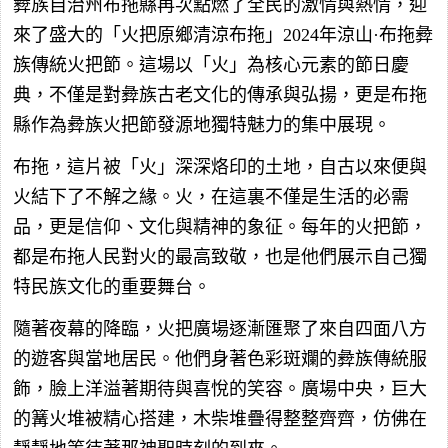
彜族自治州布拖縣再次點燃了全民的激情與熱情，迎
來了盛大的「火把原鄉清涼布拖」2024年涼山·布拖彜
族傳統火把節。這場以「火」為核心元素的節日慶
典，不僅是對彜族古老文化的傳承與弘揚，更是布拖
縣作為彜族火把節發源地獨特魅力的集中展現。
布拖，這片被「火」深深烙印的土地，自古以來便與
火結下了不解之緣。火，在這裏不僅是生活的必需
品，更是信仰、文化與精神的象征。每年的火把節，
都是布拖人民對火的最高致敬，也是他們展示自己獨
特民族文化的重要舞台。
隨著夜幕的降臨，火把廣場逐漸匯聚了來自四面八方
的遊客與當地居民。他們身著色彩斑斕的彜族傳統服
飾，臉上洋溢著期待與喜悅的笑容。廣場中央，巨大
的篝火堆被精心搭建，木柴堆疊得整整齊齊，仿佛在