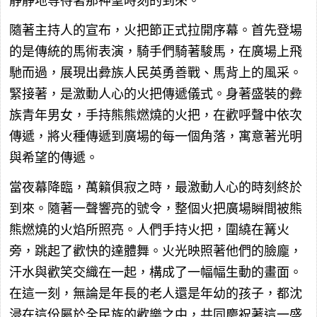
靜靜地等待著那神聖時刻的到來。
隨著主持人的宣布，火把節正式拉開序幕。首先登場
的是傳統的馬術表演，騎手們騎著駿馬，在廣場上飛
馳而過，展現出彜族人民英勇善戰、馬背上的風采。
緊接著，是激動人心的火把傳遞儀式。身著盛裝的彜
族青年男女，手持熊熊燃燒的火把，在歡呼聲中依次
傳遞，將火種傳遞到廣場的每一個角落，寓意著光明
與希望的傳遞。
當夜幕降臨，萬籟俱寂之時，最激動人心的時刻終於
到來。隨著一聲響亮的號令，整個火把廣場瞬間被熊
熊燃燒的火焰所照亮。人們手持火把，圍繞在篝火
旁，跳起了歡快的達體舞。火光映照著他們的臉龐，
汗水與歡笑交織在一起，構成了一幅幅生動的畫面。
在這一刻，無論是年長的老人還是年幼的孩子，都沈
浸在這份屬於全民族的歡樂之中，共同慶祝著這一盛