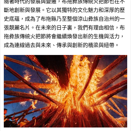
隨著時代的發展與變遷，布拖彜族傳統火把節也在不
斷地創新與發展。它以其獨特的文化魅力和深厚的歷
史底蘊，成為了布拖縣乃至整個涼山彜族自治州的一
張靚麗名片。在未來的日子裏，我們有理由相信，布
拖彜族傳統火把節將會繼續煥發出新的生機與活力，
成為連線過去與未來、傳承與創新的橋梁與紐帶。