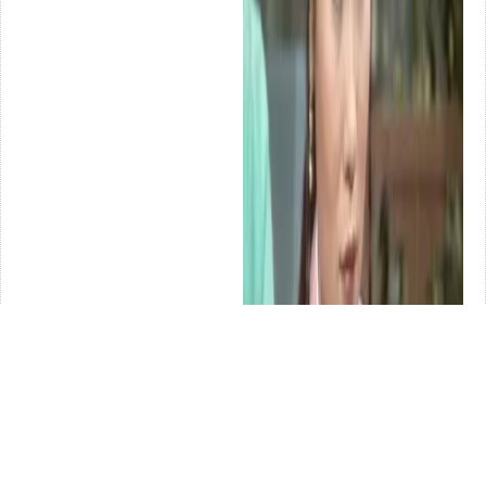
植物界的「卷王」，能觀葉、
看過9位演賈探春的女演員，才
賞花、聞香，耐陰、耐旱，室
知道，啥叫顧盼神飛，啥叫濫