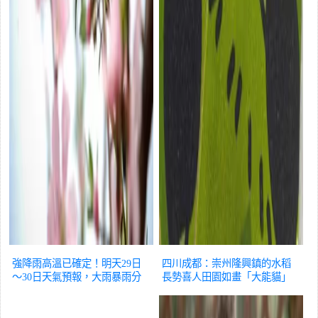
強降雨高溫已確定！明天29日
四川成都：崇州隆興鎮的水稻
～30日天氣預報，大雨暴雨分
長勢喜人田園如畫「大能貓」
布如下
圖片
可可愛愛
圖片