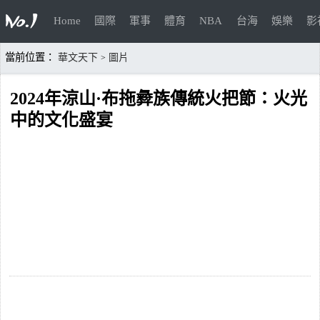
Home
國際
軍事
體育
NBA
台海
娛樂
影
當前位置：
華文天下
圖片
>
2024年涼山·布拖彜族傳統火把節：火光
中的文化盛宴