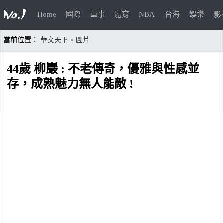
Home
國際
軍事
體育
NBA
台海
娛樂
影
當前位置：
華文天下
圖片
>
44歲 柳巖 : 不老傳奇，優雅與性感並
存，成熟魅力無人能敵 !