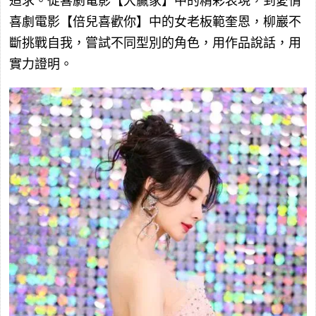
追求。從喜劇電影【大贏家】中的精彩表現，到愛情
喜劇電影【倍兒喜歡你】中的女老板範奎恩，柳巖不
斷挑戰自我，嘗試不同型別的角色，用作品說話，用
實力證明。