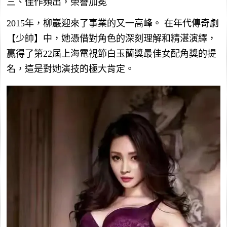
三、佳作頻出，榮譽加冕
2015年，柳巖迎來了事業的又一高峰。 在年代傳奇劇
【少帥】中，她憑借對角色的深刻理解和精湛演繹，
贏得了第22屆上海電視節白玉蘭獎最佳女配角獎的提
名，這是對她演技的極大肯定。