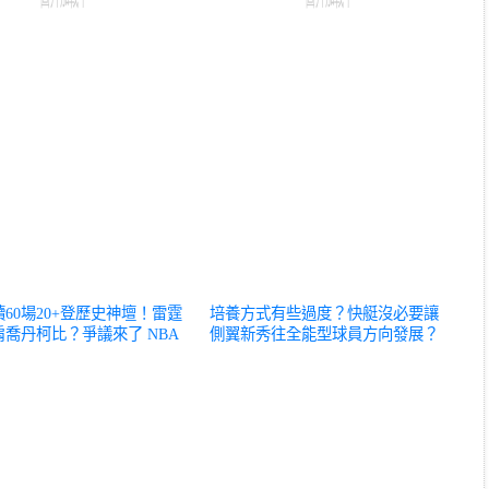
續60場20+登歷史神壇！雷霆
培養方式有些過度？快艇沒必要讓
肩喬丹柯比？爭議來了
NBA
側翼新秀往全能型球員方向發展？
NBA