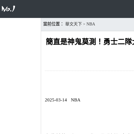
當前位置：
華文天下
NBA
>
簡直是神鬼莫測！勇士二隊
2025-03-14
NBA