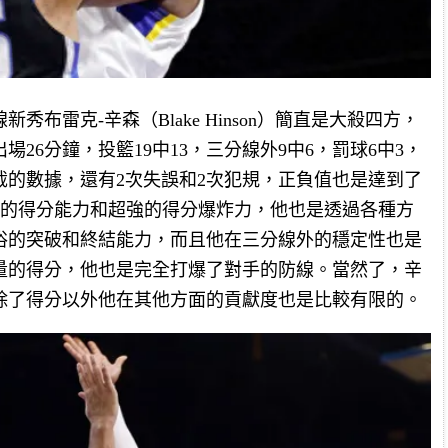
布雷克-辛森（Blake Hinson）簡直是大殺四方，
26分鐘，投籃19中13，三分線外9中6，罰球6中3，
抄截的數據，還有2次失誤和2次犯規，正負值也是達到了
面的得分能力和超強的得分爆炸力，他也是透過各種方
俗的突破和終結能力，而且他在三分線外的穩定性也是
量的得分，他也是完全打爆了對手的防線。當然了，辛
除了得分以外他在其他方面的貢獻度也是比較有限的。