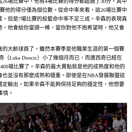
26場比賽中，他有4場比賽的得分都超過了30分，其中
比賽他的得分僅為個位數。從命中率來看，這26場比賽中
成，但是7場比賽的投籃命中率不足三成。辛森的表現真
時，他會給你當頭一棒，當你對他不抱希望時，他又會
5歲的大齡球員了。雖然本賽季是他職業生涯的第一個賽
Luka Doncic）小了幾個月而已，而唐西奇已經在
過400場比賽了。辛森的最大賣點就是他的成熟度和他的
像也並沒有那麽成熟和穩重。即使是在NBA發展聯盟這
穩定輸出。如果辛森不能夠保持足夠的穩定性，他想要
事情。