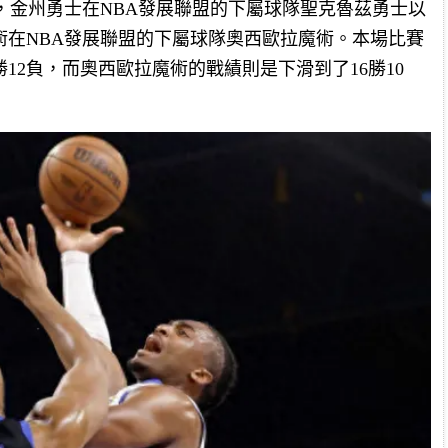
，金州勇士在NBA發展聯盟的下屬球隊聖克魯茲勇士以
魔術在NBA發展聯盟的下屬球隊奧西歐拉魔術。本場比賽
12負，而奧西歐拉魔術的戰績則是下滑到了16勝10