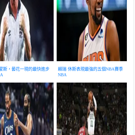
西蒙斯，曇花一現的最快進步
賴瑞·休斯表現最強的五個NBA賽季
A
NBA