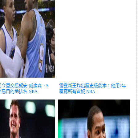
若今夏交易錫安·威廉森，5
雷霆新王炸出歷史級劇本：他用7年
交易目的地排名
NBA
覆寫所有質疑
NBA