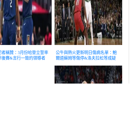
記者稱贊：3月份哈登立誓率
公牛與熱火更新明日傷病名單：鮑
季後賽&言行一致的領導者
爾道蘇姆等傷停&洛夫拉松等成疑
NBA