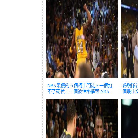
NBA最優的五個柯比門徒，一個打
鵜鶘隊
不了硬仗，一個被性格摧毀
NBA
個最佳