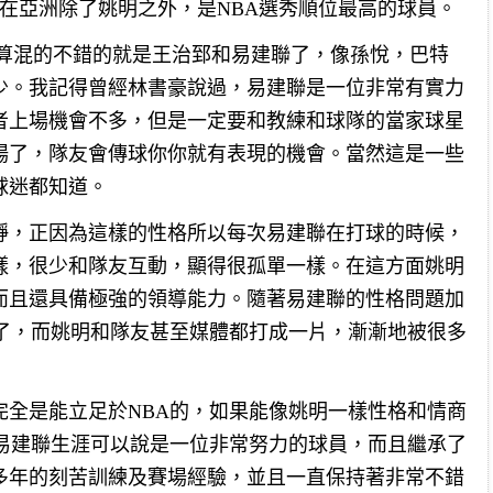
說在亞洲除了姚明之外，是NBA選秀順位最高的球員。
A算混的不錯的就是王治郅和易建聯了，像孫悅，巴特
少。我記得曾經林書豪說過，易建聯是一位非常有實力
者上場機會不多，但是一定要和教練和球隊的當家球星
場了，隊友會傳球你你就有表現的機會。當然這是一些
球迷都知道。
靜，正因為這樣的性格所以每次易建聯在打球的時候，
樣，很少和隊友互動，顯得很孤單一樣。在這方面姚明
而且還具備極強的領導能力。隨著易建聯的性格問題加
化了，而姚明和隊友甚至媒體都打成一片，漸漸地被很多
完全是能立足於NBA的，如果能像姚明一樣性格和情商
觀易建聯生涯可以說是一位非常努力的球員，而且繼承了
多年的刻苦訓練及賽場經驗，並且一直保持著非常不錯