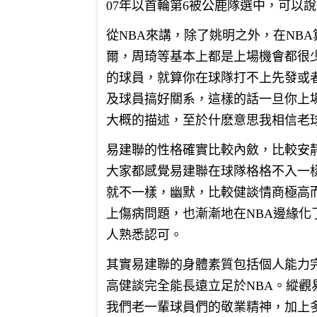
07年以首輪第6被公鹿隊選中，可以
從NBA來講，除了姚明之外，在NB
爾，周琦等基本上都是上場機會都很
的球員，就算你在球隊打不上先發或
及球員搞好關系，這樣的話一旦你上
大概的描述，至於什麽意思我相信老
易建聯的性格確實比較內斂，比較安
大家都感覺易建聯在球隊格格不入一
就不一樣，幽默，比較健談情商極高
上傷病問題，也漸漸地在NBA邊緣
人熟悉認可。
其實易建聯的身體素質包括個人能力
高健談完全能長遠立足於NBA。縱
我們老一輩球員們的敬業精神，加上