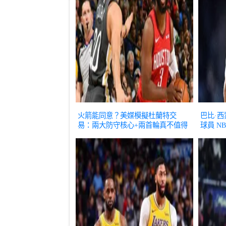
火箭能同意？美媒模擬杜蘭特交
巴比·
易：兩大防守核心+兩首輪真不值得
球員
NB
NBA