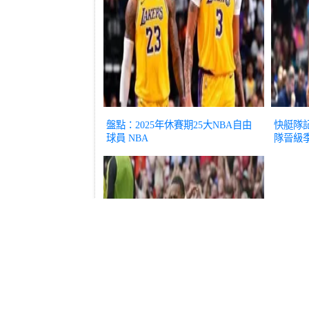
盤點：2025年休賽期25大NBA自由
快艇隊
球員
NBA
隊晉級
NBA