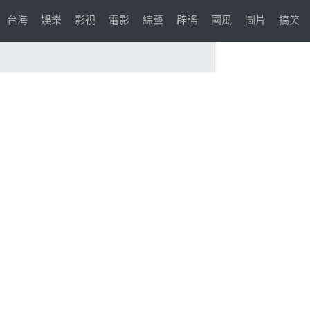
台海
娛樂
影視
電影
綜藝
辟謠
國風
圖片
搞笑