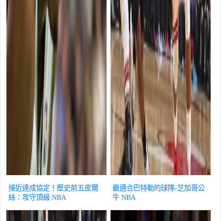
接近達成協定！歷史前五皮爾
最適合巴特勒的球隊-芝加哥公
絲：攻守頂級
NBA
牛
NBA