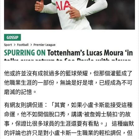
他或許並沒有成就過多的籃球榮耀，但那個灌籃成了
他職業生涯的一部份，無論是好是壞，已經成為不可
磨滅的記憶。
有網友則調侃道：「其實，如果小盧卡斯能接受這種
命運，他不如開個脫口秀，講講‘被詹姆士騎扣’的故
事，保證比很多球員的生涯還要有看點。」 這種幽默
的評論也許只是對小盧卡斯一生職業的輕松調侃，但