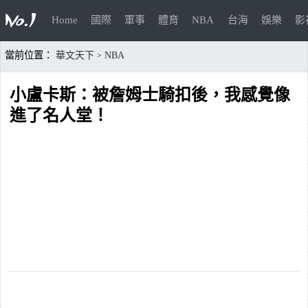
Home
國際
軍事
體育
NBA
台海
娛樂
影
當前位置：
華文天下
NBA
>
小盧卡斯：被詹姆士騎扣後，我感覺像
進了名人堂！