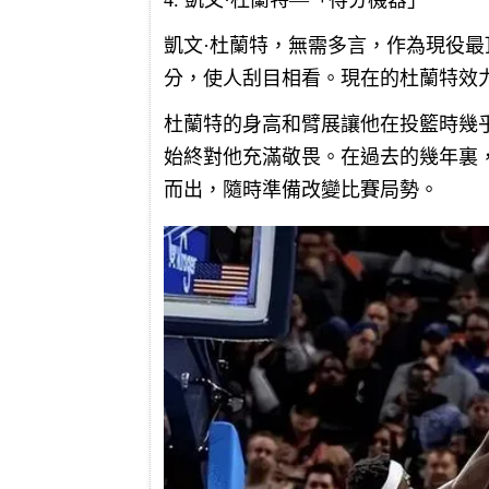
4. 凱文·杜蘭特—「得分機器」
凱文·杜蘭特，無需多言，作為現役最
分，使人刮目相看。現在的杜蘭特效
杜蘭特的身高和臂展讓他在投籃時幾
始終對他充滿敬畏。在過去的幾年裏
而出，隨時準備改變比賽局勢。