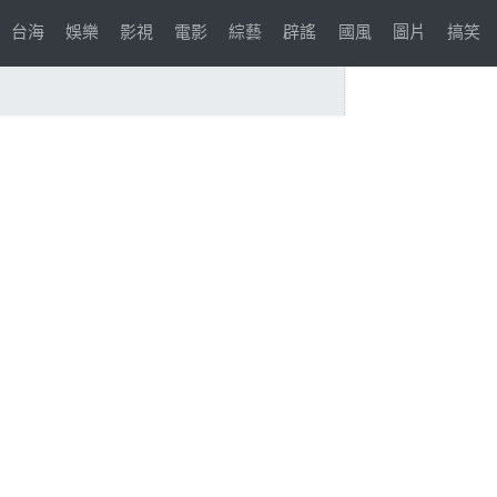
台海
娛樂
影視
電影
綜藝
辟謠
國風
圖片
搞笑