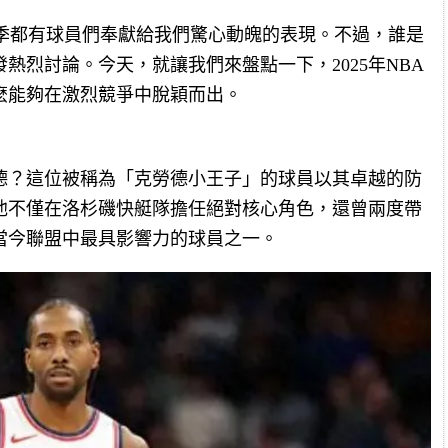
賽季都有球員們奉獻給我們驚心動魄的表現。不過，誰是
熱烈討論。今天，就讓我們來盤點一下，2025年NBA
麽能夠在激烈競爭中脫穎而出。
德？這位被稱為「克勞德小王子」的球員以其卓越的防
他不僅在洛杉磯快艇隊擔任絕對核心角色，還曾兩度帶
當今聯盟中最具影響力的球員之一。