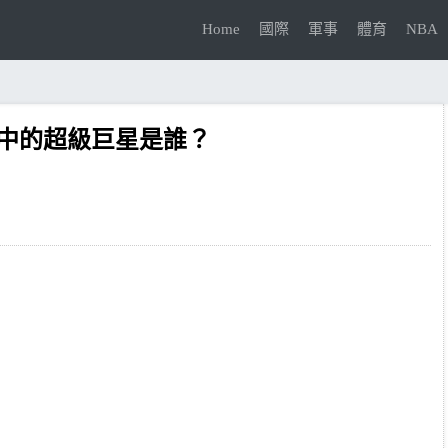
Home
國際
軍事
體育
NBA
目中的超級巨星是誰？