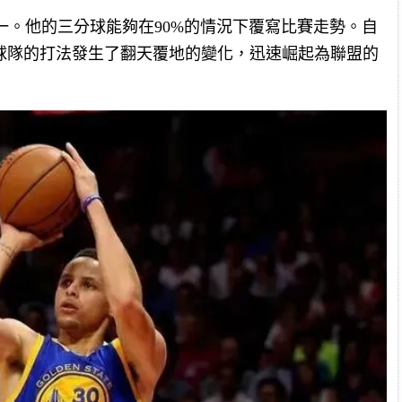
一。他的三分球能夠在90%的情況下覆寫比賽走勢。自
球隊的打法發生了翻天覆地的變化，迅速崛起為聯盟的