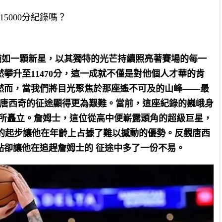
15000分紀錄嗎？
奇猶如一顆新星，以其獨特的光芒持續照亮著賽場的每一
攀升至11470分，這一成就不僅是對他個人才華的肯
然而，當我們將目光聚焦於那座遙不可及的山峰——最
戰讓唐西奇的征途顯得更為艱難。當前，這座紀錄的巍峨身
士所矗立。詹姆士，這位從高中便嶄露頭角的超級巨星，
熟的起步讓他在年齡上占據了難以撼動的優勢。反觀唐西
點卻讓他在追趕詹姆士的 征途中多了一份不易。