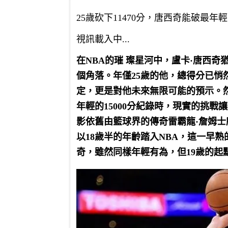
25歲砍下11470分，唐西奇能破最年輕
視訊載入中...
在NBA的璀 璨星河中，盧卡·唐西
個角落。年僅25歲的他，總得分已悄然
定，更是對他未來無限可能的預示。
年輕的15000分紀錄時，現實的挑
影依舊由籃球界的傳奇雷霸龍·詹姆
以18歲半的年齡踏入NBA，這一早
奇，雖然同樣年輕有為，但19歲的起