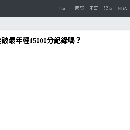
Home
國際
軍事
體育
NBA
能破最年輕15000分紀錄嗎？