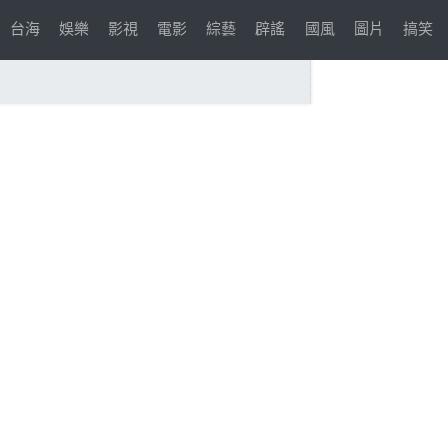
台海
娛樂
影視
電影
綜藝
辟謠
國風
圖片
搞笑