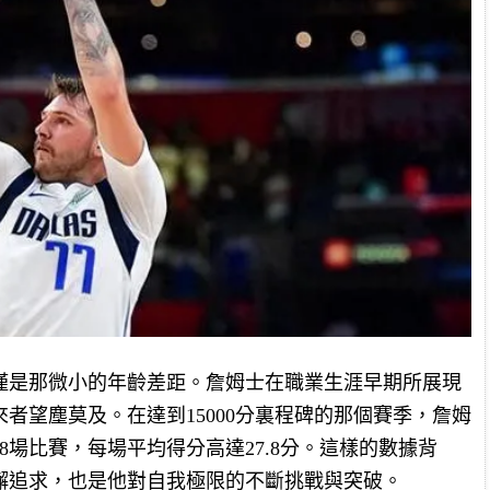
僅是那微小的年齡差距。詹姆士在職業生涯早期所展現
者望塵莫及。在達到15000分裏程碑的那個賽季，詹姆
8場比賽，每場平均得分高達27.8分。這樣的數據背
懈追求，也是他對自我極限的不斷挑戰與突破。