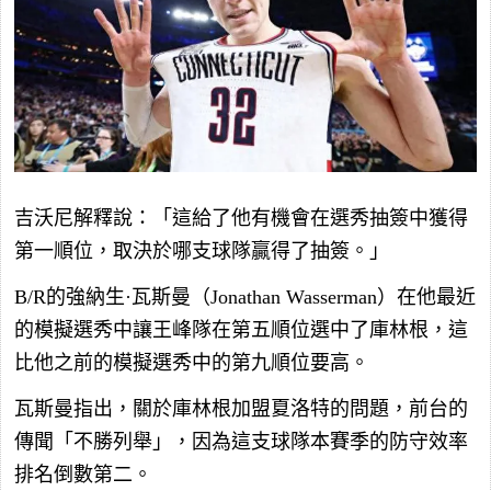
吉沃尼解釋說：「這給了他有機會在選秀抽簽中獲得
第一順位，取決於哪支球隊贏得了抽簽。」
B/R的強納生·瓦斯曼（Jonathan Wasserman）在他最近
的模擬選秀中讓王峰隊在第五順位選中了庫林根，這
比他之前的模擬選秀中的第九順位要高。
瓦斯曼指出，關於庫林根加盟夏洛特的問題，前台的
傳聞「不勝列舉」，因為這支球隊本賽季的防守效率
排名倒數第二。