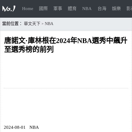
Home
國際
軍事
體育
NBA
台海
娛樂
影
當前位置：
華文天下
NBA
>
唐諾文·庫林根在2024年NBA選秀中飆升
至選秀榜的前列
2024-08-01
NBA