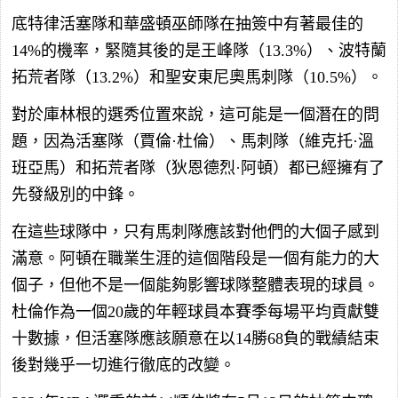
底特律活塞隊和華盛頓巫師隊在抽簽中有著最佳的
14%的機率，緊隨其後的是王峰隊（13.3%）、波特蘭
拓荒者隊（13.2%）和聖安東尼奧馬刺隊（10.5%）。
對於庫林根的選秀位置來說，這可能是一個潛在的問
題，因為活塞隊（賈倫·杜倫）、馬刺隊（維克托·溫
班亞馬）和拓荒者隊（狄恩德烈·阿頓）都已經擁有了
先發級別的中鋒。
在這些球隊中，只有馬刺隊應該對他們的大個子感到
滿意。阿頓在職業生涯的這個階段是一個有能力的大
個子，但他不是一個能夠影響球隊整體表現的球員。
杜倫作為一個20歲的年輕球員本賽季每場平均貢獻雙
十數據，但活塞隊應該願意在以14勝68負的戰績結束
後對幾乎一切進行徹底的改變。