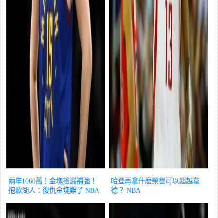
兩年1060萬！金塊撿漏補強！
哈登再拿什麽榮譽可以超越韋
抱歉湖人：復仇金塊難了
NBA
德？
NBA