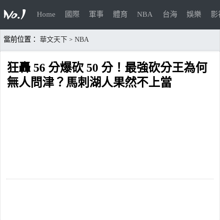
Home
國際
軍事
體育
NBA
台海
娛樂
影
當前位置：
華文天下
NBA
>
狂轟 56 分爆砍 50 分！最強砍分王為何
無人問津？馬刺湖人果然不上當