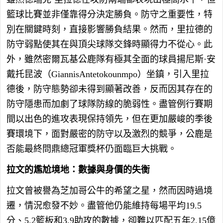
籃球比賽並非僅靠得分決定勝負。防守之重要性，特
別在關鍵時刻，直接影響勝負結果。然而，里拉德的
防守弱點使其在與頂尖球隊交鋒時顯得力不從心。此
外，雖然密爾瓦基公鹿隊有極其全面的球員揚尼斯·安
戴托昆波（GiannisAntetokounmpo）坐鎮，引入里拉
德後，防守態勢卻未得到顯著改善，反而因其存在的
防守隱患而加劇了球隊防線的脆弱性。盡管例行賽期
間以出色的進攻表現保持領先，但在更加嚴峻的季後
賽環境下，面對嚴密的防守以及激烈的競爭，公鹿是
否能最終問鼎總冠軍獎杯仍面臨巨大挑戰。
拉文的尷尬境地：數據與身價的失衡
拉文曾被譽為芝加哥公牛的希望之星，然而因時過境
遷，情況愈發不妙。盡管他仍能維持每場平均19.5
分、5.2籃板和3.9助攻的數據，卻難以匹配五年2.15億