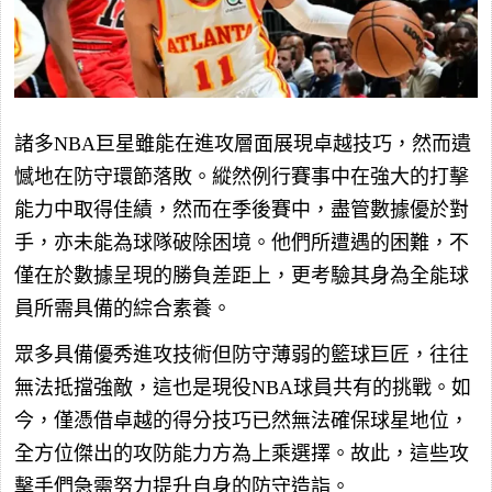
諸多NBA巨星雖能在進攻層面展現卓越技巧，然而遺
憾地在防守環節落敗。縱然例行賽事中在強大的打擊
能力中取得佳績，然而在季後賽中，盡管數據優於對
手，亦未能為球隊破除困境。他們所遭遇的困難，不
僅在於數據呈現的勝負差距上，更考驗其身為全能球
員所需具備的綜合素養。
眾多具備優秀進攻技術但防守薄弱的籃球巨匠，往往
無法抵擋強敵，這也是現役NBA球員共有的挑戰。如
今，僅憑借卓越的得分技巧已然無法確保球星地位，
全方位傑出的攻防能力方為上乘選擇。故此，這些攻
擊手們急需努力提升自身的防守造詣。