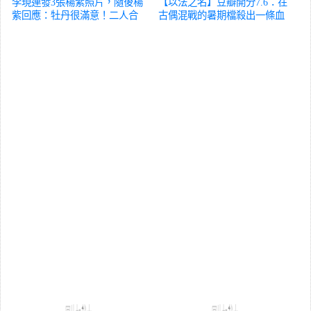
李現連發3張楊紫照片，隨後楊
【以法之名】豆瓣開分7.6：在
紫回應：牡丹很滿意！二人合
古偶混戰的暑期檔殺出一條血
作劇今日登陸湖南衛視
影視
路？
影視