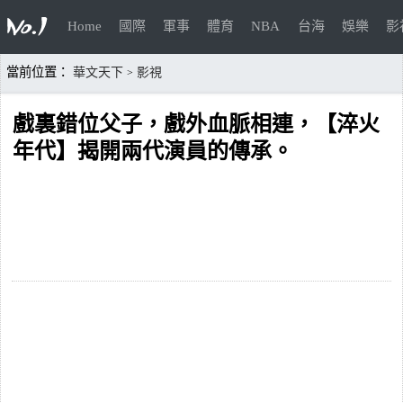
Home
國際
軍事
體育
NBA
台海
娛樂
影
當前位置：
華文天下
影視
>
戲裏錯位父子，戲外血脈相連，【淬火
年代】揭開兩代演員的傳承。