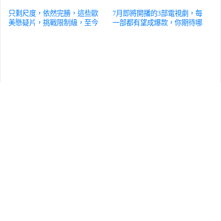
只剩尺度，依然完勝，這些歐
7月即將開播的3部電視劇，每
美懸疑片，挑戰限制級，至今
一部都有望成爆款，你期待哪
驚艷
影視
部？
影視