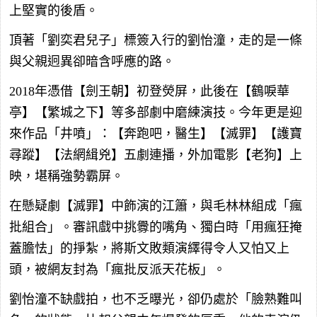
上堅實的後盾。
頂著「劉奕君兒子」標簽入行的劉怡潼，走的是一條
與父親迥異卻暗含呼應的路。
2018年憑借【劍王朝】初登熒屏，此後在【鶴唳華
亭】【繁城之下】等多部劇中磨練演技。今年更是迎
來作品「井噴」：【奔跑吧，醫生】【滅罪】【護寶
尋蹤】【法網緝兇】五劇連播，外加電影【老狗】上
映，堪稱強勢霸屏。
在懸疑劇【滅罪】中飾演的江簫，與毛林林組成「瘋
批組合」。審訊戲中挑釁的嘴角、獨白時「用瘋狂掩
蓋膽怯」的掙紮，將斯文敗類演繹得令人又怕又上
頭，被網友封為「瘋批反派天花板」。
劉怡潼不缺戲拍，也不乏曝光，卻仍處於「臉熟難叫