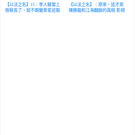
【以法之名】15：李人駿當上
【以法之名】：原來，這才是
檢察長了，就不跟蘭景茗這幫
陳勝龍和江海翻臉的真相
影視
人混了
影視