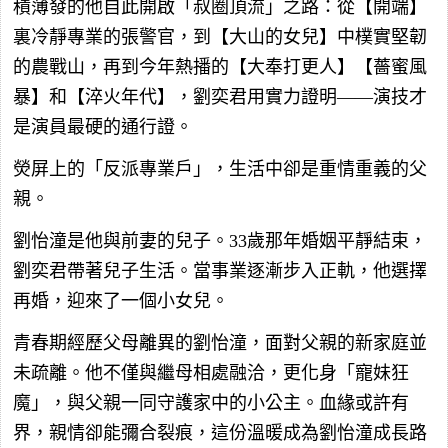
積薄發的他自此開啟「叔圈頂流」之路：從【開端】
裏冷靜專業的張警官，到【大山的女兒】中樸實堅韌
的農戰山，再到今年熱播的【大奉打更人】【薔蜜風
暴】和【淬火年代】，劉奕君用實力證明——演技才
是演員最硬的通行證。
熒屏上的「反派專業戶」，生活中卻是重情重義的父
親。
劉怡潼是他與前妻的兒子。33歲那年婚姻平靜結束，
劉奕君帶著兒子生活。當事業逐漸步入正軌，他選擇
再婚，迎來了一個小女兒。
青春期經歷父母離異的劉怡潼，面對父親的新家庭並
未疏離。他不僅與繼母相處融洽，更化身「寵妹狂
魔」，與父親一同守護家中的小公主。血緣或許有
界，親情卻能彌合裂痕，這份溫暖成為劉怡潼成長路