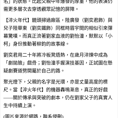
名」的狀態。比起父親中年爆發的厚重，他的表演仍
需更多層次去穿透觀眾記憶的屏障。
【淬火年代】鏡頭掃過廠區，陸廣發（劉奕君飾）與
兒子陸華東（劉奕鐵飾）同框時眉宇間的相似引來彈
幕驚嘆。而真正流著劉家血液的劉怡潼，默默以「小
柯」身份推動著柳鈞的故事線。
劉奕君用二十年將冷板凳焐熱，在歲月淬煉中成為
「劇拋臉」戲骨；劉怡潼手握演技基因，正試圖在懸
疑劇賽道劈開屬於自己的路。
聚光燈下，父親的名字是光環，亦是丈量高度的標
尺。當【淬火年代】的機器轟鳴漸息，真正的好戲
——關於傳承與突破的劇本，仍在劉家父子的真實人
生中持續上演。
(圖片來源於網路，聯系侵刪)