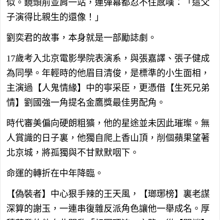
似。鏡頭前並肩一站，連彈幕都忍不住感嘆：「這父
子演得比親生的還像！」
劉奕君的故事，本身就是一部勵誌劇。
17歲考入北京電影學院表演系，與張嘉譯、張子健成
為同學。年輕時的他眉目清俊，是標準的小生面相，
主演過【人鬼情緣】中的寧采臣，更憑借【生死兄弟
情】劉國強一角提名金鷹獎最佳男配角。
時代審美偏向硬朗粗獷，他的星途並未因此璀璨。無
人賞識的日子裏，他獨自爬上香山頂，削個蘋果望著
北京城，將孤獨與不甘默默咽下。
命運的轉折在中年降臨。
【偽裝者】中心狠手辣的王天風，【瑯琊榜】裏老謀
深算的謝玉，一連串復雜反派角色讓他一舉成名。厚