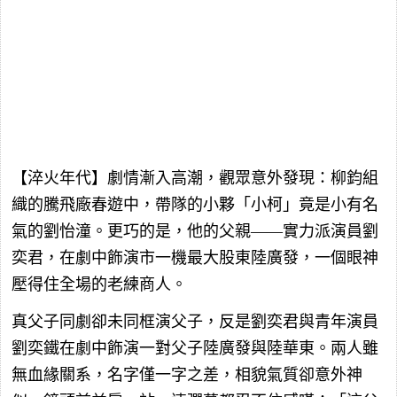
【淬火年代】劇情漸入高潮，觀眾意外發現：柳鈞組
織的騰飛廠春遊中，帶隊的小夥「小柯」竟是小有名
氣的劉怡潼。更巧的是，他的父親——實力派演員劉
奕君，在劇中飾演市一機最大股東陸廣發，一個眼神
壓得住全場的老練商人。
真父子同劇卻未同框演父子，反是劉奕君與青年演員
劉奕鐵在劇中飾演一對父子陸廣發與陸華東。兩人雖
無血緣關系，名字僅一字之差，相貌氣質卻意外神