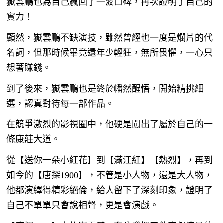
嶽雲鵬也為自己贏回了一波口碑，再次證明了自己的
實力！
顯然，嶽雲鵬不缺演技，雖然曾經也一度是爛片的代
名詞，但那時候畢竟還年少輕狂，無所畏懼，一心只
想著賺錢。
到了後來，嶽雲鵬也是終於幡然醒悟，開始精挑細
選，認真對待每一部作品。
在競爭激烈的影視圈中，他硬是闖出了屬於自己的一
條康莊大道。
從【送你一朵小紅花】到【滿江紅】【熱烈】，再到
如今的【唐探1900】，不管是小人物，還是大人物，
他都演繹得精彩絕倫，給人留下了深刻印象，證明了
自己不單單只會說相聲，更是會演戲。