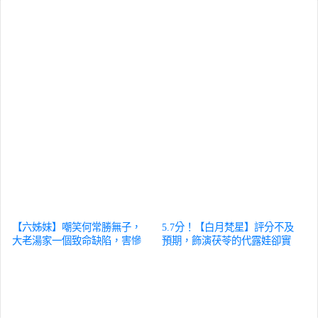
【六姊妹】嘲笑何常勝無子，
5.7分！【白月梵星】評分不及
大老湯家一個致命缺陷，害慘
預期，飾演茯苓的代露娃卻實
三個兒子
影視
力出圈
影視